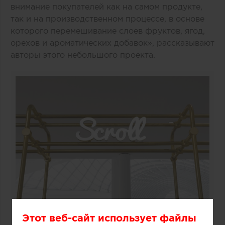
внимание покупателей как на самом продукте,
так и на производственном процессе, в основе
которого перемешивание слоев фруктов, ягод,
орехов и ароматических добавок», рассказывают
авторы этого небольшого проекта.
Этот веб-сайт использует файлы