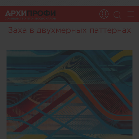
Заха в двухмерных паттернах