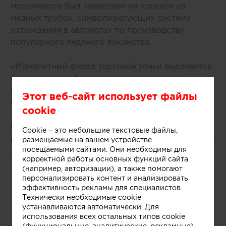
мороженого был закреплен на каркасе из
медных трубок, символизирующих систему
охлаждения в автоматах по производству
популярного ледяного лакомства.
«Монолитный фасад торговой точки выделяется
среди других объектов торгового центра.
Средствами дизайна нам удалось сосредоточить
Этот веб-сайт использует файлы
внимание покупателей как на самом продукте,
cookie
так и на производственном процессе, в основе
которого перемешивание слоев фруктов, ягод,
Cookie – это небольшие текстовые файлы,
орехов и ароматических добавок», рассказывают
размещаемые на вашем устройстве
посещаемыми сайтами. Они необходимы для
авторы этого небольшого проекта.
корректной работы основных функций сайта
(например, авторизации), а также помогают
персонализировать контент и анализировать
эффективность рекламы для специалистов.
Технически необходимые cookie
устанавливаются автоматически. Для
использования всех остальных типов cookie