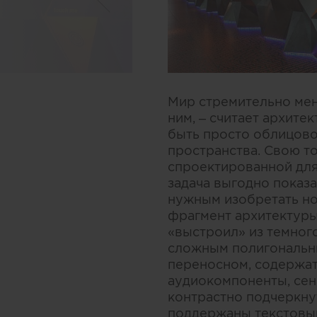
Мир стремительно мен
ним, – считает архите
быть просто облицово
пространства. Свою то
спроектированной для
задача выгодно показа
нужным изобретать но
фрагмент архитектуры
«выстроил» из темног
сложным полигональны
переносном, содержат
аудиокомпоненты, сен
контрастно подчеркну
поддержаны текстовым