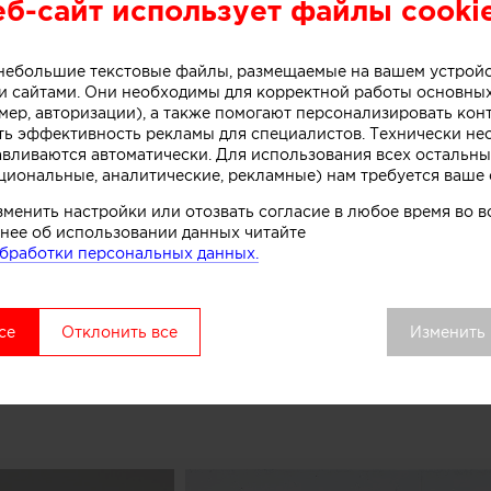
еб-сайт использует файлы cooki
или специалисты бюро One Design Office и Studio T
небольшого магазина мороженого, расположенного в 
рна (Австралия).
о небольшие текстовые файлы, размещаемые на вашем устрой
 сайтами. Они необходимы для корректной работы основны
мер, авторизации), а также помогают персонализировать кон
ть эффективность рекламы для специалистов. Технически н
ивной стойки лежит образ емкости с несколькими сл
авливаются автоматически. Для использования всех остальны
циональные, аналитические, рекламные) нам требуется ваше 
. Технически замысел был реализован при помощи те
нированного бетона. Логотип магазина мороженого б
зменить настройки или отозвать согласие в любое время во
к, символизирующих систему охлаждения в автоматах
нее об использовании данных читайте
бработки персональных данных.
комства.
вой точки выделяется среди других объектов торгово
се
Отклонить все
Изменить
удалось сосредоточить внимание покупателей как на 
ом процессе, в основе которого перемешивание слоев 
добавок», рассказывают авторы этого небольшого про