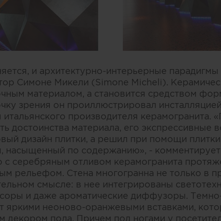
яется, и архитектурно-интерьерные парадигмы
ктор Симоне Микели (Simone Micheli). Керамичес
чным материалом, а становится средством фо
чку зрения он проиллюстрировал инсталляцией “M
 итальянского производителя керамогранита. 
ть достоинства материала, его экспрессивные в
вый дизайн плитки, а решил при помощи плитки
, насыщенный по содержанию», - комментирует
о с серебряным отливом керамогранита протяж
м рельефом. Стена многогранна не только в пр
ельном смысле: в нее интегрированы светотехн
соры и даже ароматические диффузоры. Темно
т яркими неоново-оранжевыми вставками, кот
 декором пола. Причем под ногами у посетите