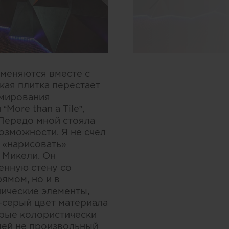
 меняются вместе с
кая плитка перестает
рмирования
ore than a Tile”,
«Передо мной стояла
озможности. Я не счел
 «нарисовать»
 Микели. Он
енную стену со
ямом, но и в
ические элементы,
-серый цвет материала
орые колористически
лей не произвольный