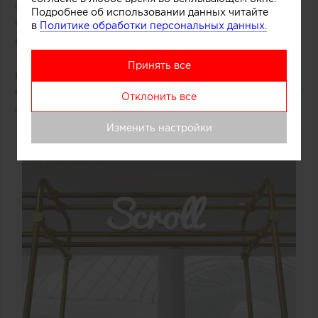
среди других объектов торгового центра.
Подробнее об использовании данных читайте
Средствами дизайна нам удалось сосредоточить
в
Политике обработки персональных данных.
внимание покупателей как на самом продукте,
так и на производственном процессе, в основе
Принять все
которого перемешивание слоев фруктов, ягод,
орехов и ароматических добавок», рассказывают
Отклонить все
авторы этого небольшого проекта.
Изменить настройки