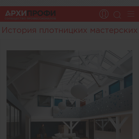
История плотницких мастерских