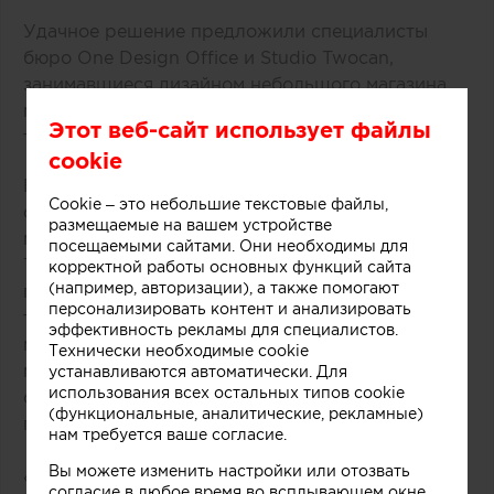
Удачное решение предложили специалисты
бюро One Design Office и Studio Twocan,
занимавшиеся дизайном небольшого магазина
мороженого, расположенного в одном из
Этот веб-сайт использует файлы
торговых центров Мельбурна (Австралия).
cookie
В основе концепции массивной стойки лежит
Cookie – это небольшие текстовые файлы,
образ емкости с несколькими слоями
размещаемые на вашем устройстве
мороженого и разнообразных добавок.
посещаемыми сайтами. Они необходимы для
Технически замысел был реализован при
корректной работы основных функций сайта
(например, авторизации), а также помогают
помощи техники многослойной заливки
персонализировать контент и анализировать
тонированного бетона. Логотип магазина
эффективность рекламы для специалистов.
мороженого был закреплен на каркасе из
Технически необходимые cookie
медных трубок, символизирующих систему
устанавливаются автоматически. Для
использования всех остальных типов cookie
охлаждения в автоматах по производству
(функциональные, аналитические, рекламные)
популярного ледяного лакомства.
нам требуется ваше согласие.
Вы можете изменить настройки или отозвать
«Монолитный фасад торговой точки выделяется
согласие в любое время во всплывающем окне.