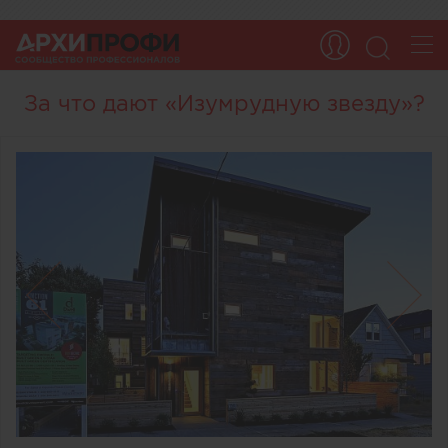
За что дают «Изумрудную звезду»?