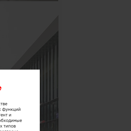
e
стве
х функций
тент и
еобходимые
х типов