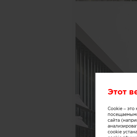
Этот в
Cookie – эт
посещаемыми
сайта (напри
анализирова
cookie устан