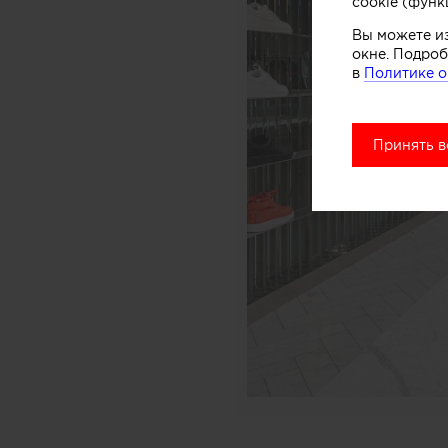
cookie (функ
Вы можете и
окне. Подроб
в
Политике о
Принять в