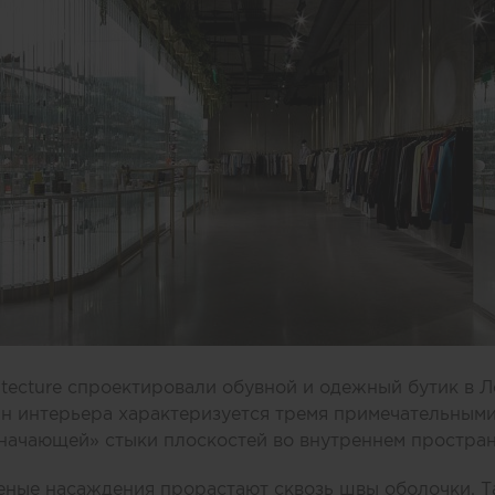
tecture спроектировали обувной и одежный бутик в 
йн интерьера характеризуется тремя примечательными
значающей» стыки плоскостей во внутреннем простран
еные насаждения прорастают сквозь швы оболочки. 