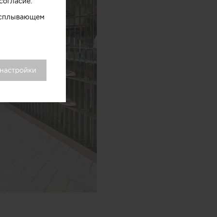
согласие.
 всплывающем
 настройки