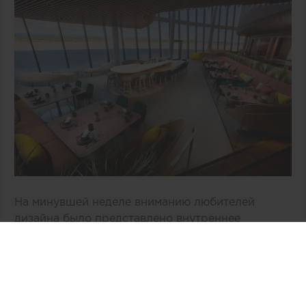
На минувшей неделе вниманию любителей
дизайна было представлено внутреннее
пространство двухэтажного здания «Врата в
космос» компании Virgin Galactic,
расположенное в Нью-Мехико (США). По
общему признанию, авторам концепции, бюро
Viewport Studio, удалось избежать