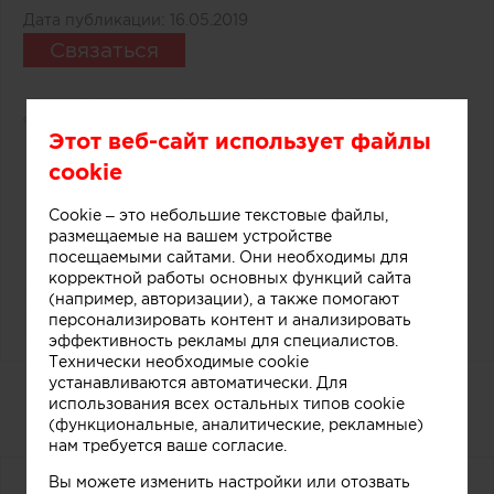
Дата публикации:
16.05.2019
Связаться
5132
0
Этот веб-сайт использует файлы
cookie
0
Cookie – это небольшие текстовые файлы,
размещаемые на вашем устройстве
посещаемыми сайтами. Они необходимы для
корректной работы основных функций сайта
(например, авторизации), а также помогают
персонализировать контент и анализировать
эффективность рекламы для специалистов.
Технически необходимые cookie
устанавливаются автоматически. Для
Дизайнерский прилавок в
использования всех остальных типов cookie
магазине мороженого
(функциональные, аналитические, рекламные)
нам требуется ваше согласие.
Вы можете изменить настройки или отозвать