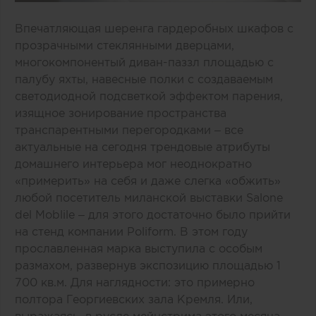
Впечатляющая шеренга гардеробных шкафов с
прозрачными стеклянными дверцами,
многокомпонентый диван-паззл площадью с
палубу яхты, навесные полки с создаваемым
светодиодной подсветкой эффектом парения,
изящное зонирование пространства
транспарентными перегородками – все
актуальные на сегодня трендовые атрибуты
домашнего интерьера мог неоднократно
«примерить» на себя и даже слегка «обжить»
любой посетитель миланской выставки Salone
del Moblile – для этого достаточно было прийти
на стенд компании
Poliform
. В этом году
прославленная марка выступила с особым
размахом, развернув экспозицию площадью 1
700 кв.м. Для наглядности: это примерно
полтора Георгиевских зала Кремля. Или,
выражаясь, в русле мейнстрима этого месяца, –