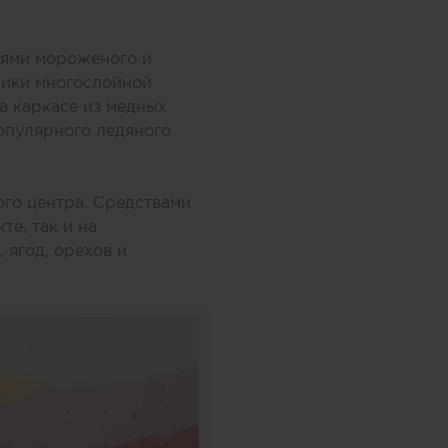
оями мороженого и
ники многослойной
а каркасе из медных
опулярного ледяного
ого центра. Средствами
те, так и на
 ягод, орехов и