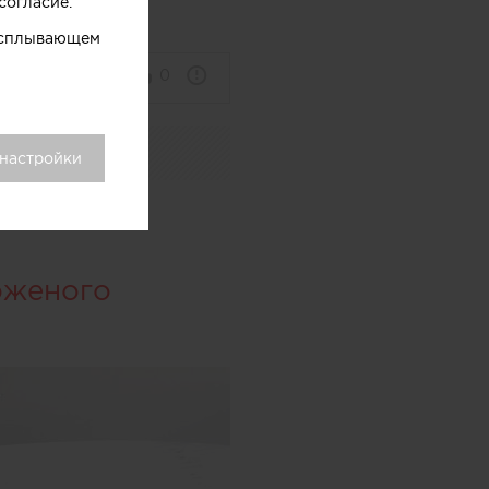
согласие.
 всплывающем
0
 настройки
оженого