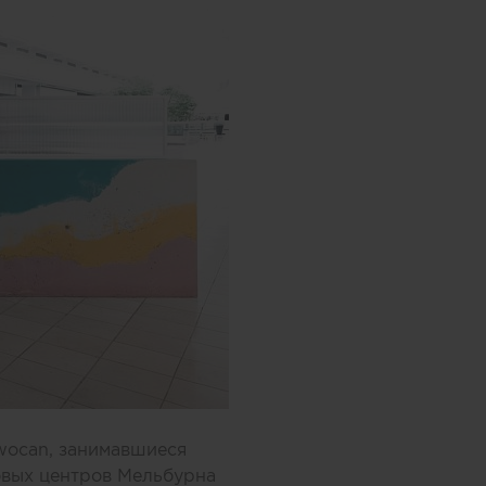
wocan, занимавшиеся
овых центров Мельбурна