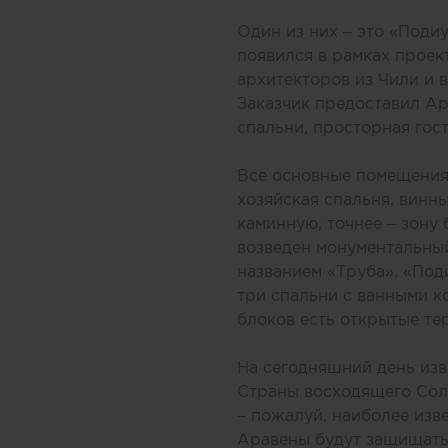
Один из них – это «Подиу
появился в рамках проек
архитекторов из Чили и 
Заказчик предоставил Ар
спальни, просторная гос
Все основные помещения 
хозяйская спальня, винн
каминную, точнее – зону
возведен монументальны
названием «Труба». «Под
три спальни с ванными к
блоков есть открытые те
На сегодняшний день изв
Страны восходящего Солн
– пожалуй, наиболее изв
Аравены будут защищать