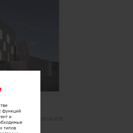
e
стве
х функций
тент и
Дата публикации:
23.04.2019
еобходимые
х типов