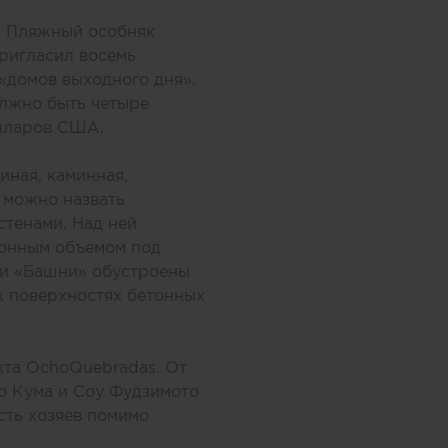
». Пляжный особняк
пригласил восемь
 «домов выходного дня».
олжно быть четыре
олларов США.
иная, каминная,
а можно назвать
стенами. Над ней
тонным объемом под
ри «Башни» обустроены
х поверхностях бетонных
кта OchoQuebradas. От
о Кума и Соу Фудзимото
сть хозяев помимо