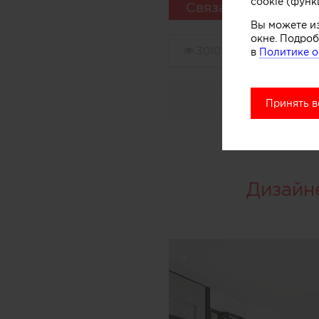
cookie (функ
Связаться
Вы можете и
окне. Подроб
3010
0
в
Политике о
Принять в
Дизайн