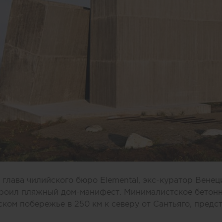
 глава чилийского бюро Elemental, экс-куратор Вене
роил пляжный дом-манифест. Минималистское бетонн
ком побережье в 250 км к северу от Сантьяго, предс