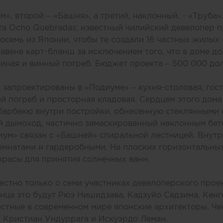
м», второй – «Башня», а третий, наклонный, - «Труба
та Ocho Quebradas: известный чилийский девелопер 
восемь из Японии, чтобы те создали 16 частных жилых
авене карт-бланш за исключением того, что в доме д
тиная и винный погреб. Бюджет проекта – 500 000 д
запроектированы в «Подиуме» – кухня-столовая, гост
ый погреб и просторная кладовая. Сердцем этого дом
 барбекю внутри постройки, обнесенную стеклянными 
й дымоход, частично замаскированный наклонным бе
иум» связан с «Башней» спиральной лестницей. Внут
омнатами и гардеробными. На плоских горизонтальны
ррасы для принятия солнечных ванн.
естно только о семи участниках девелоперского прое
ца это будут Рюэ Нишидзава, Кадзуйо Седзима, Кенг
естные в современном мире японские архитекторы. Че
 Кристиан Ундуррага и Искуэрдо Леман.