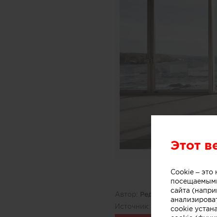
Этот в
Cookie – эт
посещаемыми
сайта (напри
Автор:
Редакция Archiprofi
анализирова
Источник:
azuremagazine.co
cookie устан