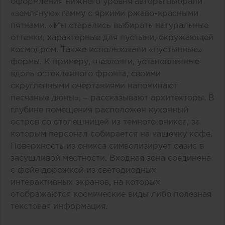
оформления нижнего уровня авторы выбрали
«земляную» гамму с яркими ржаво-красными
пятнами. «Мы старались выбирать натуральные
оттенки, характерные для пустыни, окружающей
космодром. Также использовали «пустынные»
формы. К примеру, шезлонги, установленные
вдоль остекленного фронта, своими
скругленными очертаниями напоминают
песчаные дюны», – рассказывают архитекторы. В
глубине помещения расположен кухонный
остров со столешницей из темного оникса, за
которым персонал собирается на чашечку кофе.
Поверхность из оникса символизирует оазис в
засушливой местности. Входная зона соединена
с фойе дорожкой из светодиодных
интерактивных экранов, на которых
отображаются космические виды либо полезная
текстовая информация.