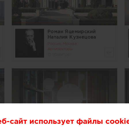
Роман Яцемирский
Наталия Кузнецова
Россия, Москва
Архитекторы
13 объектов
еб-сайт использует файлы cooki