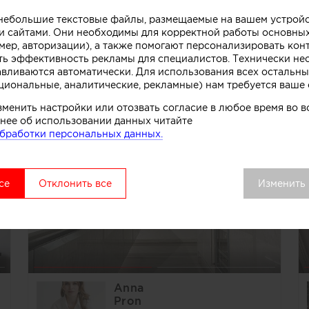
о небольшие текстовые файлы, размещаемые на вашем устрой
Александр
 сайтами. Они необходимы для корректной работы основны
Мельниченко
мер, авторизации), а также помогают персонализировать кон
Россия, Санкт-Петербург
ть эффективность рекламы для специалистов. Технически н
Архитекторы
авливаются автоматически. Для использования всех остальны
4 объекта
циональные, аналитические, рекламные) нам требуется ваше 
зменить настройки или отозвать согласие в любое время во
нее об использовании данных читайте
бработки персональных данных.
се
Отклонить все
Изменить
Anna
Pron