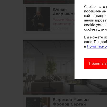
Cookie – эт
Юлиан
посещаемыми
Аверьянов
сайта (напри
Россия, Москва
анализирова
Архитекторы
cookie устан
2 объекта
cookie (функ
Вы можете и
окне. Подроб
в
Политике о
Принять в
Ефремов Максим
Фролов Сергей