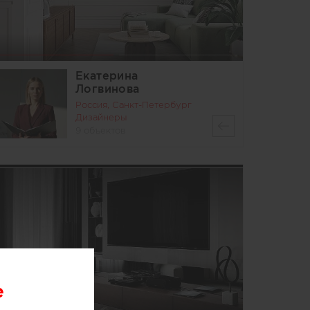
Екатерина
Логвинова
Россия, Санкт-Петербург
Дизайнеры
9 объектов
e