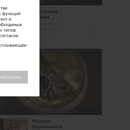
стве
Екатерина
х функций
Дурава
тент и
Россия, Москва
еобходимые
Архитекторы
х типов
7 объектов
согласие.
 всплывающем
 настройки
Михаил
Икрянников