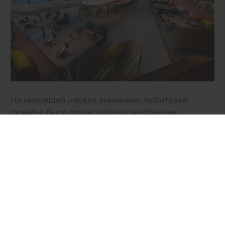
На минувшей неделе вниманию любителей
дизайна было представлено внутреннее
пространство двухэтажного здания «Врата в
космос» компании Virgin Galactic,
расположенное в Нью-Мехико (США). По
общему признанию, авторам концепции, бюро
Viewport Studio, удалось избежать
распространенных дизайнерских клише,
связанных с интерьером космической эпохи.
Интересная информация: специалисты бюро
Viewport уже сотрудничали с Virgin Galactic и