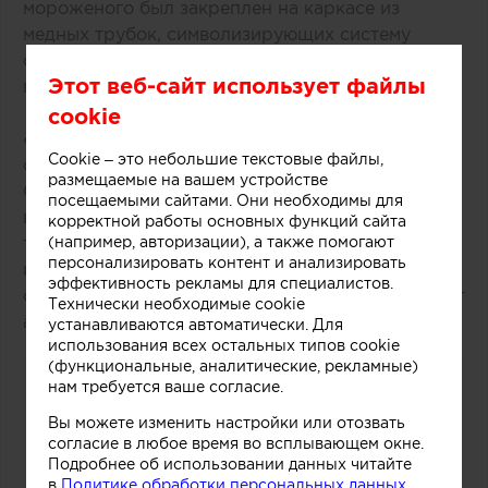
мороженого был закреплен на каркасе из
медных трубок, символизирующих систему
охлаждения в автоматах по производству
Этот веб-сайт использует файлы
популярного ледяного лакомства.
cookie
«Монолитный фасад торговой точки выделяется
Cookie – это небольшие текстовые файлы,
среди других объектов торгового центра.
размещаемые на вашем устройстве
Средствами дизайна нам удалось сосредоточить
посещаемыми сайтами. Они необходимы для
внимание покупателей как на самом продукте,
корректной работы основных функций сайта
так и на производственном процессе, в основе
(например, авторизации), а также помогают
персонализировать контент и анализировать
которого перемешивание слоев фруктов, ягод,
эффективность рекламы для специалистов.
орехов и ароматических добавок», рассказывают
Технически необходимые cookie
авторы этого небольшого проекта.
устанавливаются автоматически. Для
использования всех остальных типов cookie
(функциональные, аналитические, рекламные)
нам требуется ваше согласие.
Вы можете изменить настройки или отозвать
согласие в любое время во всплывающем окне.
Подробнее об использовании данных читайте
в
Политике обработки персональных данных.