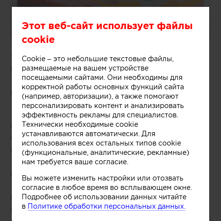
Этот веб-сайт использует файлы
cookie
Удачное решение предложили специалисты
Cookie – это небольшие текстовые файлы,
размещаемые на вашем устройстве
бюро One Design Office и Studio Twocan,
посещаемыми сайтами. Они необходимы для
занимавшиеся дизайном небольшого магазина
корректной работы основных функций сайта
мороженого, расположенного в одном из
(например, авторизации), а также помогают
торговых центров Мельбурна (Австралия).
персонализировать контент и анализировать
эффективность рекламы для специалистов.
Технически необходимые cookie
В основе концепции массивной стойки лежит
устанавливаются автоматически. Для
образ емкости с несколькими слоями
использования всех остальных типов cookie
мороженого и разнообразных добавок.
(функциональные, аналитические, рекламные)
Технически замысел был реализован при
нам требуется ваше согласие.
помощи техники многослойной заливки
Вы можете изменить настройки или отозвать
тонированного бетона. Логотип магазина
согласие в любое время во всплывающем окне.
мороженого был закреплен на каркасе из
Подробнее об использовании данных читайте
в
Политике обработки персональных данных.
медных трубок, символизирующих систему
охлаждения в автоматах по производству