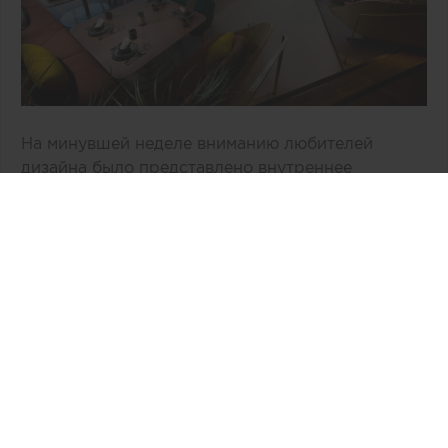
На минувшей неделе вниманию любителей
дизайна было представлено внутреннее
пространство двухэтажного здания «Врата в
космос» компании Virgin Galactic,
расположенное в Нью-Мехико (США). По
общему признанию, авторам концепции, бюро
Viewport Studio, удалось избежать
распространенных дизайнерских клише,
связанных с интерьером космической эпохи.
Интересная информация: специалисты бюро
Viewport уже сотрудничали с Virgin Galactic и
участвовали в создании самолетов Airbus A330
и Boeing 787 Dreamliner.