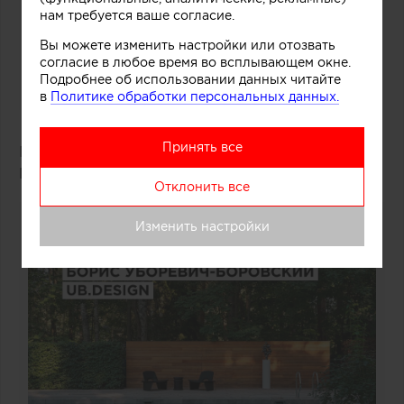
нам требуется ваше согласие.
Вы можете изменить настройки или отозвать
согласие в любое время во всплывающем окне.
Подробнее об использовании данных читайте
в
Политике обработки персональных данных.
Принять все
Победитель: проект «Дача Фурцевой в Баковке»
Борис Уборевич-Боровский
(UB.DESIGN)
Отклонить все
Изменить настройки