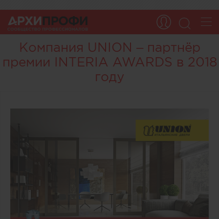
Компания UNION – партнёр
премии INTERIA AWARDS в 2018
году