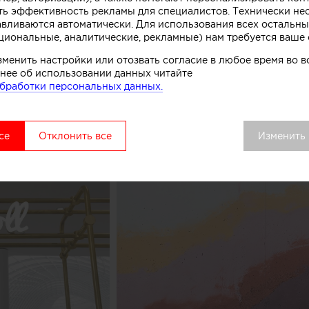
ть эффективность рекламы для специалистов. Технически н
комства.
авливаются автоматически. Для использования всех остальны
циональные, аналитические, рекламные) нам требуется ваше 
вой точки выделяется среди других объектов торгово
зменить настройки или отозвать согласие в любое время во
удалось сосредоточить внимание покупателей как на 
нее об использовании данных читайте
ом процессе, в основе которого перемешивание слоев 
бработки персональных данных.
добавок», рассказывают авторы этого небольшого про
се
Отклонить все
Изменить