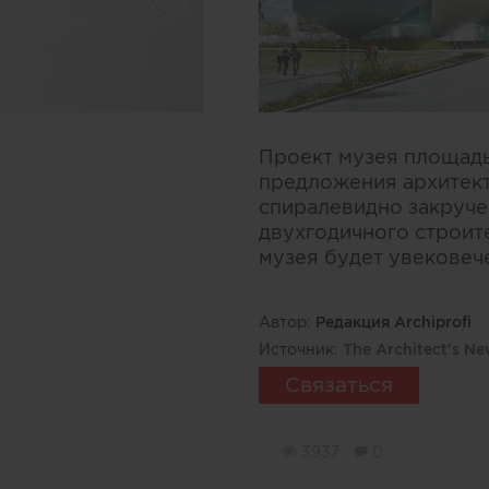
Проект музея площадь
предложения архитекто
спиралевидно закруче
двухгодичного строите
музея будет увековеч
Автор:
Редакция Archiprofi
Источник:
The Architect's N
Связаться
3937
0