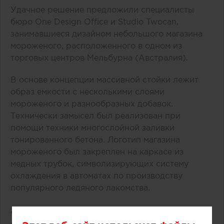
Удачное решение предложили специалисты
бюро One Design Office и Studio Twocan,
занимавшиеся дизайном небольшого магазина
мороженого, расположенного в одном из
торговых центров Мельбурна (Австралия).
В основе концепции массивной стойки лежит
образ емкости с несколькими слоями
мороженого и разнообразных добавок.
Технически замысел был реализован при
помощи техники многослойной заливки
тонированного бетона. Логотип магазина
мороженого был закреплен на каркасе из
медных трубок, символизирующих систему
охлаждения в автоматах по производству
популярного ледяного лакомства.
«Монолитный фасад торговой точки выделяется
среди других объектов торгового центра.