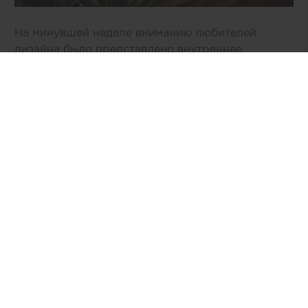
На минувшей неделе вниманию любителей
дизайна было представлено внутреннее
пространство двухэтажного здания «Врата в
космос» компании Virgin Galactic,
расположенное в Нью-Мехико (США). По
общему признанию, авторам концепции, бюро
Viewport Studio, удалось избежать
распространенных дизайнерских клише,
связанных с интерьером космической эпохи.
Интересная информация: специалисты бюро
Viewport уже сотрудничали с Virgin Galactic и
участвовали в создании самолетов Airbus A330
и Boeing 787 Dreamliner.
Ожидается, что оба этажа будут
эксплуатироваться как персоналом Virgin
Galactic, так и космическими туристами.