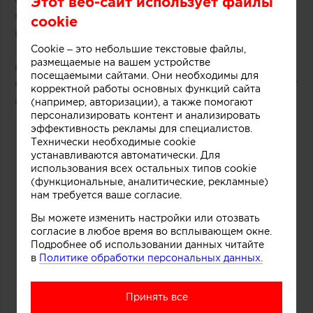
Этот веб-сайт использует файлы
Средствами дизайна нам удалось сосредоточить
cookie
внимание покупателей как на самом продукте,
так и на производственном процессе, в основе
Cookie – это небольшие текстовые файлы,
размещаемые на вашем устройстве
которого перемешивание слоев фруктов, ягод,
посещаемыми сайтами. Они необходимы для
орехов и ароматических добавок», рассказывают
корректной работы основных функций сайта
авторы этого небольшого проекта.
(например, авторизации), а также помогают
персонализировать контент и анализировать
эффективность рекламы для специалистов.
Технически необходимые cookie
устанавливаются автоматически. Для
использования всех остальных типов cookie
(функциональные, аналитические, рекламные)
нам требуется ваше согласие.
Вы можете изменить настройки или отозвать
согласие в любое время во всплывающем окне.
Подробнее об использовании данных читайте
в
Политике обработки персональных данных.
Принять все