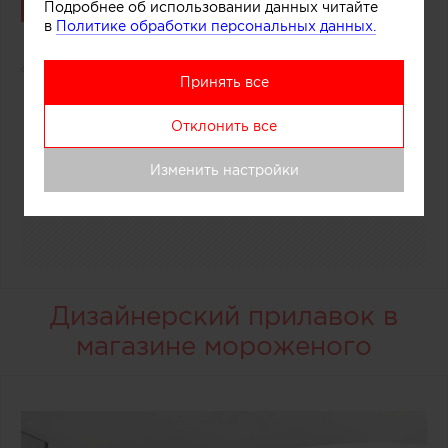
Связаться
Подробнее об использовании данных читайте
в
Политике обработки персональных данных.
5626
0
Принять все
Отклонить все
0
Изменить настройки
Дизайнерский прилавок в
магазине мороженого