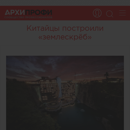
Китайцы построили
«землескрёб»