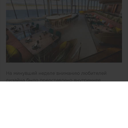
На минувшей неделе вниманию любителей
дизайна было представлено внутреннее
пространство двухэтажного здания «Врата в
космос» компании Virgin Galactic,
расположенное в Нью-Мехико (США). По
общему признанию, авторам концепции, бюро
Viewport Studio, удалось избежать
распространенных дизайнерских клише,
связанных с интерьером космической эпохи.