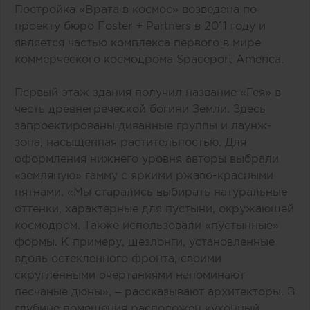
Постройка «Врата в космос» возведена по
проекту бюро Foster + Partners в 2011 году и
является частью комплекса первого в мире
коммерческого космодрома Spaceport America.
Первый этаж здания получил название «Гея» в
честь древнегреческой богини Земли. Здесь
запроектированы диванные группы и лаунж-
зона, насыщенная растительностью. Для
оформления нижнего уровня авторы выбрали
«земляную» гамму с яркими ржаво-красными
пятнами. «Мы старались выбирать натуральные
оттенки, характерные для пустыни, окружающей
космодром. Также использовали «пустынные»
формы. К примеру, шезлонги, установленные
вдоль остекленного фронта, своими
скругленными очертаниями напоминают
песчаные дюны», – рассказывают архитекторы. В
глубине помещения расположен кухонный