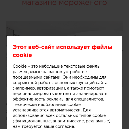
магазине мороженого
Этот веб-сайт использует файлы
cookie
Cookie – это небольшие текстовые файлы,
размещаемые на вашем устройстве
посещаемыми сайтами. Они необходимы для
корректной работы основных функций сайта
(например, авторизации), а также помогают
персонализировать контент и анализировать
Удачное решение предложили специалисты
эффективность рекламы для специалистов.
бюро One Design Office и Studio Twocan,
Технически необходимые cookie
устанавливаются автоматически. Для
занимавшиеся дизайном небольшого магазина
использования всех остальных типов cookie
мороженого, расположенного в одном из
(функциональные, аналитические, рекламные)
торговых центров Мельбурна (Австралия).
нам требуется ваше согласие.