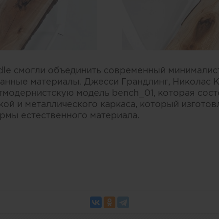
dle смогли объединить современный минималист
нные материалы. Джесси Грандлинг, Николас 
тмодернистскую модель bench_01, которая состо
ой и металлического каркаса, который изготов
рмы естественного материала.