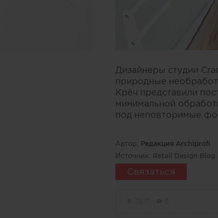
Дизайнеры студии Cra
природные необработа
Крёч представили пос
минимальной обработк
под неповторимые фо
Автор:
Редакция Archiprofi
Источник:
Retail Design Blog
Связаться
3871
0