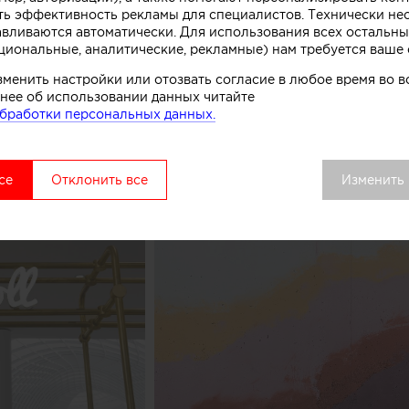
ть эффективность рекламы для специалистов. Технически н
комства.
авливаются автоматически. Для использования всех остальны
циональные, аналитические, рекламные) нам требуется ваше 
вой точки выделяется среди других объектов торгово
зменить настройки или отозвать согласие в любое время во
удалось сосредоточить внимание покупателей как на 
нее об использовании данных читайте
ом процессе, в основе которого перемешивание слоев 
бработки персональных данных.
добавок», рассказывают авторы этого небольшого про
се
Отклонить все
Изменить