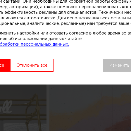
. Технически замысел был реализован при помощи те
 сайтами. Они необходимы для корректной работы основны
мер, авторизации), а также помогают персонализировать кон
нированного бетона. Логотип магазина мороженого б
ть эффективность рекламы для специалистов. Технически н
к, символизирующих систему охлаждения в автоматах
авливаются автоматически. Для использования всех остальны
комства.
циональные, аналитические, рекламные) нам требуется ваше 
зменить настройки или отозвать согласие в любое время во
вой точки выделяется среди других объектов торгово
нее об использовании данных читайте
удалось сосредоточить внимание покупателей как на 
бработки персональных данных.
ом процессе, в основе которого перемешивание слоев 
добавок», рассказывают авторы этого небольшого про
се
Отклонить все
Изменить