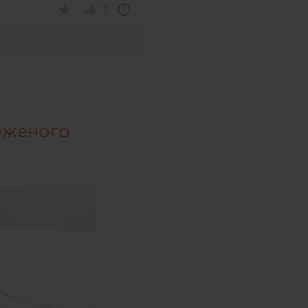
11
оженого