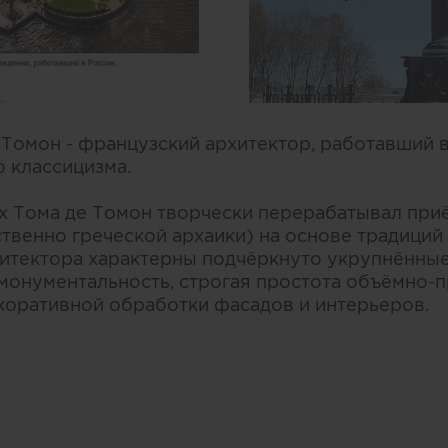
Томон - французский архитектор, работавший в
о классицизма.
х Тома де Томон творчески перерабатывал при
твенно греческой архаики) на основе традиций 
хитектора характерны подчёркнуто укрупнённ
онументальность, строгая простота объёмно-
коративной обработки фасадов и интерьеров.