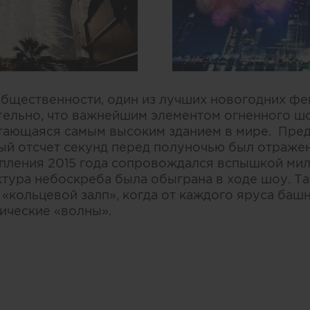
бщественности, один из лучших новогодних фе
тельно, что важнейшим элементом огненного ш
стающаяся самым высоким зданием в мире. Пре
ый отсчет секунд перед полуночью был отражен
упления 2015 года сопровождался вспышкой мил
тура небоскреба была обыграна в ходе шоу. Т
 «кольцевой залп», когда от каждого яруса баш
ические «волны».