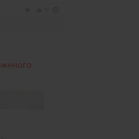
10
оженого