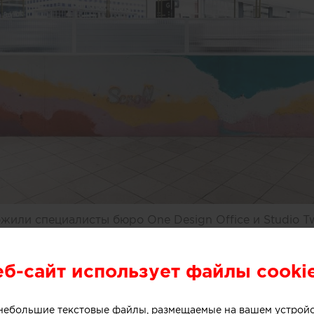
или специалисты бюро One Design Office и Studio T
небольшого магазина мороженого, расположенного в 
рна (Австралия).
еб-сайт использует файлы cooki
о небольшие текстовые файлы, размещаемые на вашем устрой
ивной стойки лежит образ емкости с несколькими сл