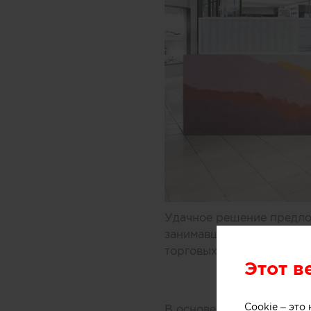
Удачное решение предлож
занимавшиеся дизайном 
торговых центров Мельбу
Этот в
Cookie – эт
В основе концепции масс