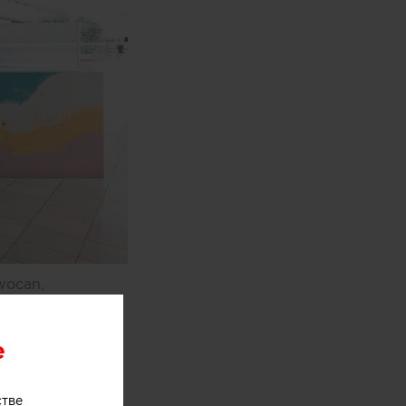
wocan,
одном из
e
стве
оями мороженого