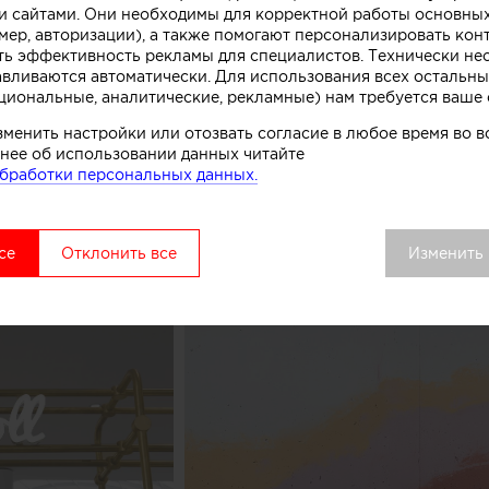
 сайтами. Они необходимы для корректной работы основны
. Технически замысел был реализован при помощи те
мер, авторизации), а также помогают персонализировать кон
нированного бетона. Логотип магазина мороженого б
ть эффективность рекламы для специалистов. Технически н
к, символизирующих систему охлаждения в автоматах
авливаются автоматически. Для использования всех остальны
циональные, аналитические, рекламные) нам требуется ваше 
комства.
зменить настройки или отозвать согласие в любое время во
вой точки выделяется среди других объектов торгово
нее об использовании данных читайте
бработки персональных данных.
удалось сосредоточить внимание покупателей как на 
ом процессе, в основе которого перемешивание слоев 
добавок», рассказывают авторы этого небольшого про
се
Отклонить все
Изменить