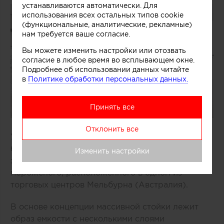
устанавливаются автоматически. Для
использования всех остальных типов cookie
(функциональные, аналитические, рекламные)
нам требуется ваше согласие.
Вы можете изменить настройки или отозвать
согласие в любое время во всплывающем окне.
Подробнее об использовании данных читайте
в
Политике обработки персональных данных.
Принять все
Отклонить все
Удачное решение предложили специалисты
бюро One Design Office и Studio Twocan,
Изменить настройки
занимавшиеся дизайном небольшого магазина
мороженого, расположенного в одном из
торговых центров Мельбурна (Австралия).
В основе концепции массивной стойки лежит
образ емкости с несколькими слоями