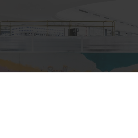
или специалисты бюро One Design Office и Studio T
небольшого магазина мороженого, расположенного в 