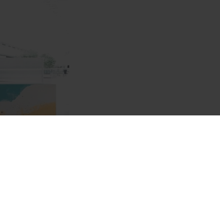
wocan,
одном из