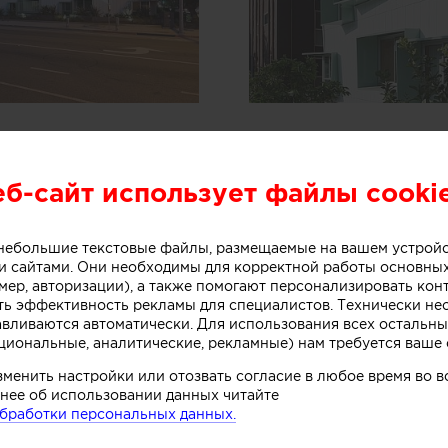
о бюро Kevin Daly для крупного застройщика С
 жилищных потребностей семей, зарабатывающ
еб-сайт использует файлы cooki
ода. В то же время этот жилой комплекс являе
вым. Трехэтажная жилые здания связаны внутр
дземная парковка. Во дворе сохранены больши
о небольшие текстовые файлы, размещаемые на вашем устрой
тыре жилых блока соединены многоуровневым 
 сайтами. Они необходимы для корректной работы основны
меются 2-3-комнатные квартиры.
мер, авторизации), а также помогают персонализировать кон
 организацию естественной вентиляции, озелен
ть эффективность рекламы для специалистов. Технически н
авливаются автоматически. Для использования всех остальны
тся перегрев домов. Фасады, обращенные на 
циональные, аналитические, рекламные) нам требуется ваше 
ными оконными коробками, защищающими окна
 с крыш собирается в подземной цистерне и исп
зменить настройки или отозвать согласие в любое время во
ия.
нее об использовании данных читайте
бработки персональных данных.