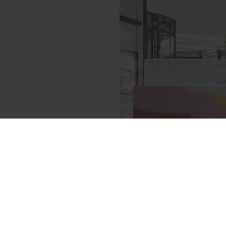
Удачное решение предлож
занимавшиеся дизайном 