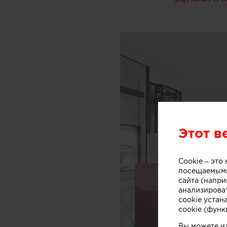
Этот в
Cookie – эт
посещаемыми
сайта (напри
анализирова
cookie устан
cookie (функ
Вы можете и