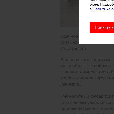
окне. Подроб
в
Политике о
Принять в
Удачное решение предлож
дизайном небольшого ма
(Австралия).
В основе концепции масс
разнообразных добавок.
заливки тонированного б
трубок, символизирующих
лакомства.
«Монолитный фасад торго
дизайна нам удалось соср
производственном процес