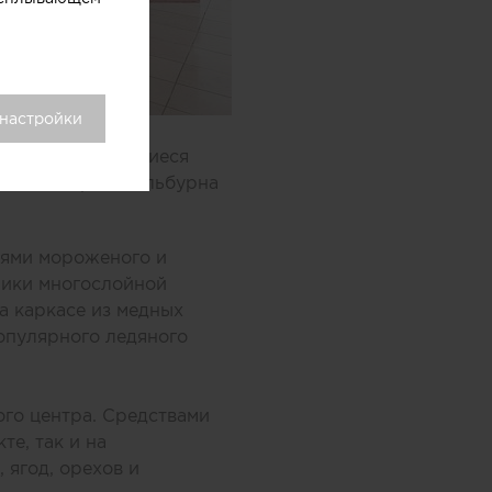
 настройки
wocan, занимавшиеся
овых центров Мельбурна
оями мороженого и
ники многослойной
а каркасе из медных
опулярного ледяного
ого центра. Средствами
те, так и на
 ягод, орехов и