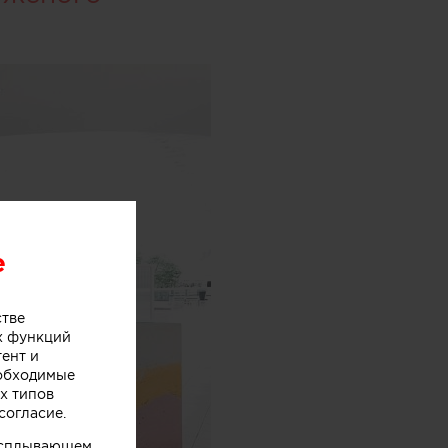
e
стве
х функций
тент и
еобходимые
х типов
согласие.
 всплывающем