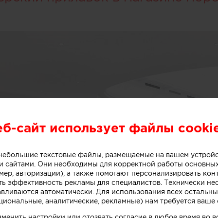
еб-сайт использует файлы cooki
о небольшие текстовые файлы, размещаемые на вашем устрой
 сайтами. Они необходимы для корректной работы основны
мер, авторизации), а также помогают персонализировать кон
ть эффективность рекламы для специалистов. Технически н
авливаются автоматически. Для использования всех остальны
циональные, аналитические, рекламные) нам требуется ваше 
зменить настройки или отозвать согласие в любое время во