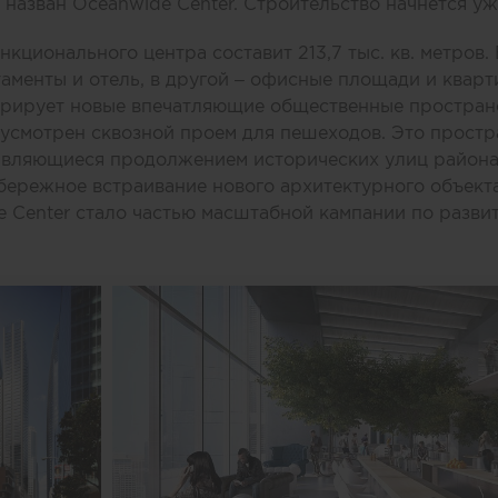
назван Oceanwide Center. Строительство начнется уж
ционального центра составит 213,7 тыс. кв. метров.
аменты и отель, в другой – офисные площади и квар
рирует новые впечатляющие общественные пространст
усмотрен сквозной проем для пешеходов. Это простр
вляющиеся продолжением исторических улиц района,
бережное встраивание нового архитектурного объекта
 Center стало частью масштабной кампании по разви