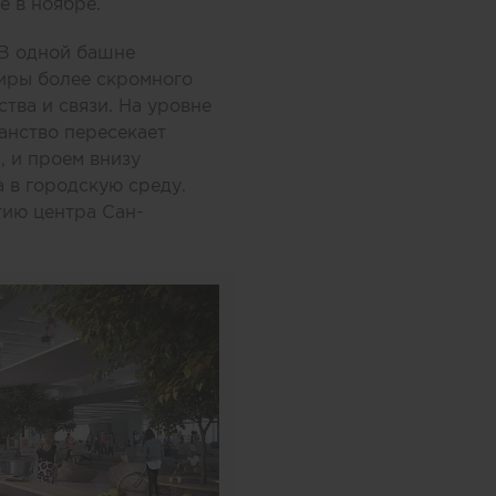
е в ноябре.
 В одной башне
тиры более скромного
ва и связи. На уровне
анство пересекает
 и проем внизу
 в городскую среду.
тию центра Сан-