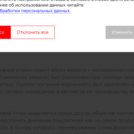
нее об использовании данных читайте
бработки персональных данных.
се
Отклонить все
Изменить
или специалисты бюро One Design Office и Studio T
газина мороженого, расположенного в одном из торг
ивной стойки лежит образ емкости с несколькими сл
 Технически замысел был реализован при помощи тех
етона. Логотип магазина мороженого был закреплен н
 систему охлаждения в автоматах по производству п
вой точки выделяется среди других объектов торгов
едоточить внимание покупателей как на самом продук
се, в основе которого перемешивание слоев фруктов,