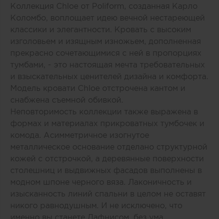
Коллекция Chloe от
Poliform
, созданная Карло
Коломбо, воплощает идею вечной нестареющей
классики и элегантности. Кровать с высоким
изголовьем и изящным изножьем, дополненная
прекрасно сочетающимися с ней в пропорциях
тумбами, - это настоящая мечта требовательных
и взыскательных ценителей дизайна и комфорта.
Модель кровати Chloe отстрочена кантом и
снабжена съемной обивкой.
Неповторимость коллекции также выражена в
формах и материалах прикроватных тумбочек и
комода. Асимметричное изогнутое
металлическое основание отделано структурной
кожей с отстрочкой, а деревянные поверхности
столешниц и выдвижных фасадов выполнены в
модном шпоне черного вяза. Лаконичность и
изысканность линий спальни в целом не оставят
никого равнодушным. И не исключено, что
именно вы станете Дафнисом, без ума