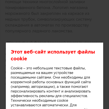
помощи техники многослойной заливки
тонированного бетона. Логотип магазина
мороженого был закреплен на каркасе из
медных трубок, символизирующих систему
охлаждения в автоматах по производству
популярного ледяного лакомства.
«Монолитный фасад торговой точки выделяется
среди других объектов торгового центра.
Этот веб-сайт использует файлы
Средствами дизайна нам удалось сосредоточить
cookie
внимание покупателей как на самом продукте,
так и на производственном процессе, в основе
Cookie – это небольшие текстовые файлы,
которого перемешивание слоев фруктов, ягод,
размещаемые на вашем устройстве
орехов и ароматических добавок», рассказывают
посещаемыми сайтами. Они необходимы для
корректной работы основных функций сайта
авторы этого небольшого проекта.
(например, авторизации), а также помогают
персонализировать контент и анализировать
эффективность рекламы для специалистов.
Технически необходимые cookie
устанавливаются автоматически. Для