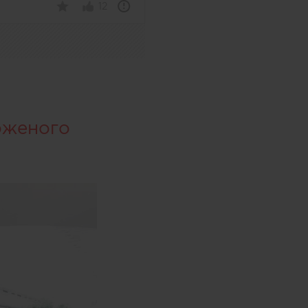
12
оженого