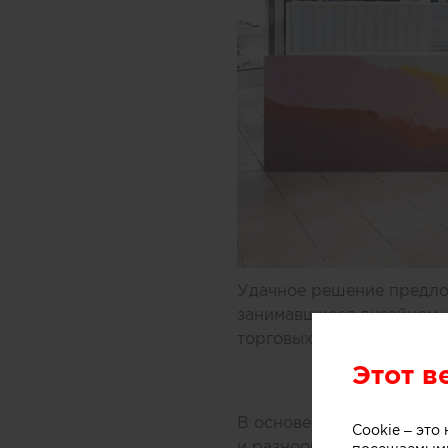
Удачное решение предлож
занимавшиеся дизайном 
торговых центров Мельбу
Этот в
В основе концепции масс
Cookie – эт
и разнообразных добавок