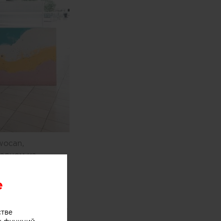
wocan,
одном из
e
оями мороженого
стве
хники