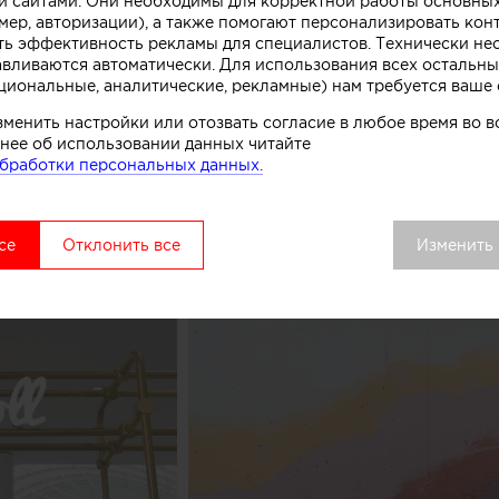
 сайтами. Они необходимы для корректной работы основны
мер, авторизации), а также помогают персонализировать кон
нированного бетона. Логотип магазина мороженого б
ть эффективность рекламы для специалистов. Технически н
к, символизирующих систему охлаждения в автоматах
авливаются автоматически. Для использования всех остальны
комства.
циональные, аналитические, рекламные) нам требуется ваше 
зменить настройки или отозвать согласие в любое время во
вой точки выделяется среди других объектов торгово
нее об использовании данных читайте
удалось сосредоточить внимание покупателей как на 
бработки персональных данных.
ом процессе, в основе которого перемешивание слоев 
добавок», рассказывают авторы этого небольшого про
се
Отклонить все
Изменить