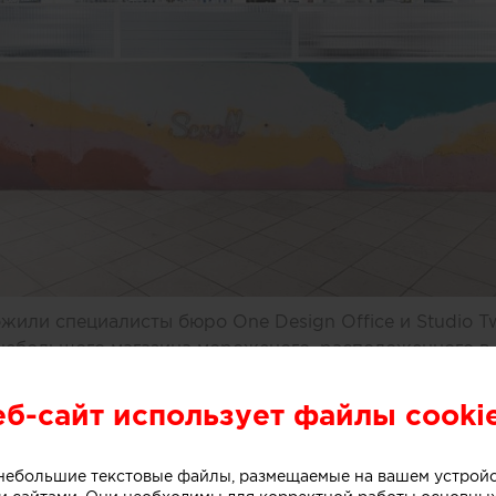
или специалисты бюро One Design Office и Studio T
небольшого магазина мороженого, расположенного в 
рна (Австралия).
еб-сайт использует файлы cooki
ивной стойки лежит образ емкости с несколькими сл
о небольшие текстовые файлы, размещаемые на вашем устрой
. Технически замысел был реализован при помощи те