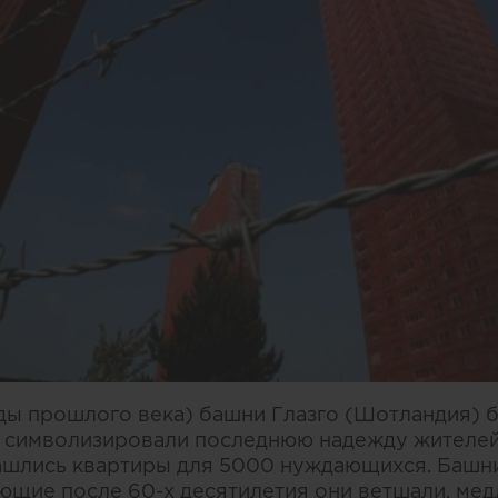
оды прошлого века) башни Глазго (Шотландия)
и символизировали последнюю надежду жителей
нашлись квартиры для 5000 нуждающихся. Баш
ющие после 60-х десятилетия они ветшали, мед