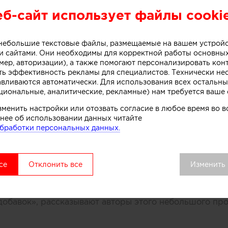
еб-сайт использует файлы cooki
или специалисты бюро One Design Office и Studio T
небольшого магазина мороженого, расположенного в 
о небольшие текстовые файлы, размещаемые на вашем устрой
рна (Австралия).
 сайтами. Они необходимы для корректной работы основны
мер, авторизации), а также помогают персонализировать кон
ть эффективность рекламы для специалистов. Технически н
авливаются автоматически. Для использования всех остальны
ивной стойки лежит образ емкости с несколькими сл
циональные, аналитические, рекламные) нам требуется ваше 
. Технически замысел был реализован при помощи те
зменить настройки или отозвать согласие в любое время во
нированного бетона. Логотип магазина мороженого б
нее об использовании данных читайте
к, символизирующих систему охлаждения в автоматах
бработки персональных данных.
комства.
вой точки выделяется среди других объектов торгово
се
Отклонить все
Изменить
удалось сосредоточить внимание покупателей как на 
ом процессе, в основе которого перемешивание слоев 
добавок», рассказывают авторы этого небольшого про