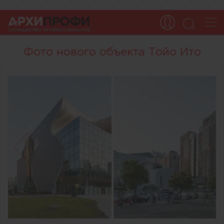
Фото нового объекта Тойо Ито