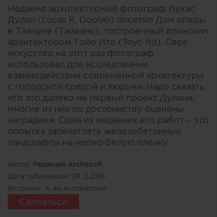
Недавно архитектурный фотограф Лукас
Дулан (Lucas K. Doolan) посетил Дом оперы
в Тайчуне (Тайвань), построенный японским
архитектором Тойо Ито (Toyo Ito). Свое
искусство на этот раз фотограф
использовал для исследования
взаимодействия современной архитектуры
с городской средой и людьми. Надо сказать,
что это далеко не первый проект Дулана,
многие из них по достоинству оценены
наградами. Одна из недавних его работ – это
попытка запечатлеть железобетонные
ландшафты на черно-белую пленку.
Автор:
Редакция Archiprofi
Дата публикации:
29.12.2016
Источник:
A As Architecture
Связаться