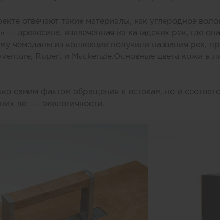
оекте отвечают такие материалы, как углеродное вол
е»
—
древесина, извлеченная из канадских рек, где он
ому чемоданы из коллекции получили названия рек, п
venture, Rupert и Mackenzie.
Основные цвета кожи в ли
ько самим фактом обращения к истокам, но и соответ
них лет — экологичности.