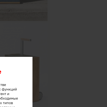
e
стве
х функций
тент и
еобходимые
х типов