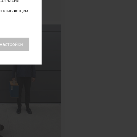
согласие.
 всплывающем
 настройки