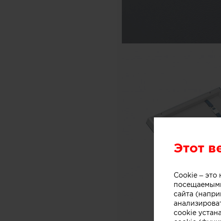
Этот в
Cookie – эт
посещаемыми
сайта (напри
анализирова
cookie устан