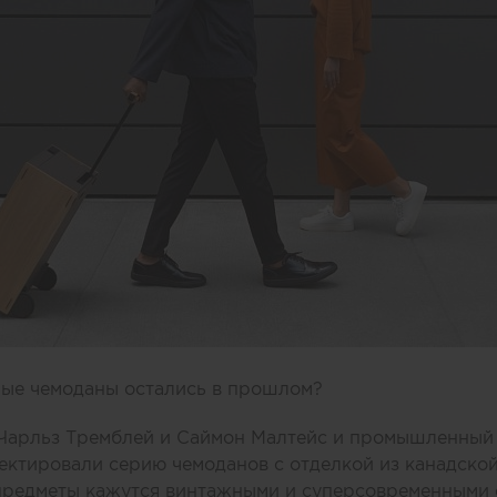
ные чемоданы остались в прошлом?
арльз Тремблей и Саймон Малтейс и промышленный 
оектировали серию чемоданов с отделкой из канадско
 предметы кажутся винтажными и суперсовременными