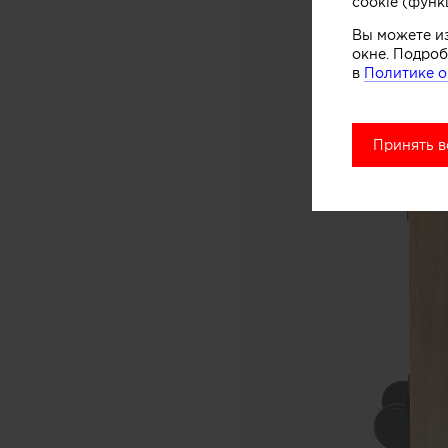
cookie (функ
Вы можете и
окне. Подроб
в
Политике о
Принять в