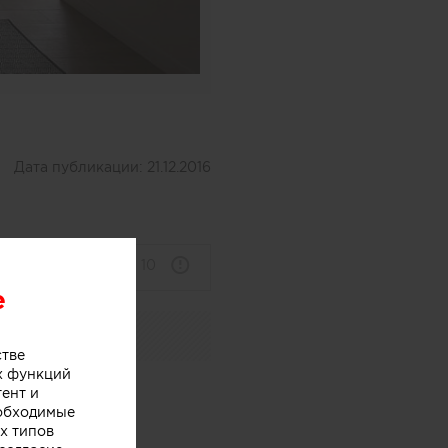
Дата публикации:
21.12.2016
10
e
стве
х функций
тент и
еобходимые
х типов