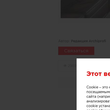
Автор:
Редакция Archiprofi
Связаться
2989
0
Этот в
Cookie – эт
посещаемыми
сайта (напри
анализирова
cookie устан