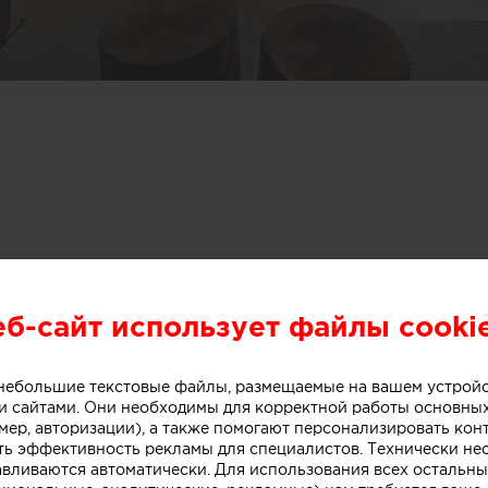
еб-сайт использует файлы cooki
о небольшие текстовые файлы, размещаемые на вашем устрой
 сайтами. Они необходимы для корректной работы основны
мер, авторизации), а также помогают персонализировать кон
ть эффективность рекламы для специалистов. Технически н
авливаются автоматически. Для использования всех остальны