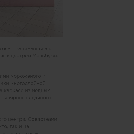
wocan, занимавшиеся
овых центров Мельбурна
оями мороженого и
ники многослойной
а каркасе из медных
опулярного ледяного
ого центра. Средствами
те, так и на
 ягод, орехов и