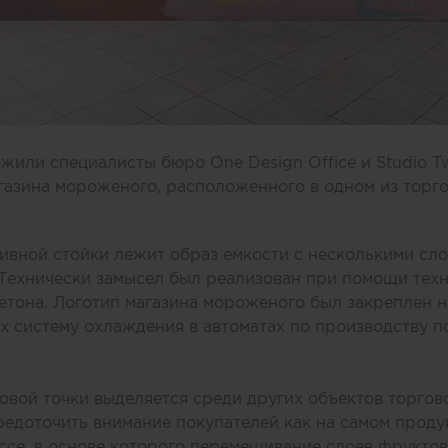
или специалисты бюро One Design Office и Studio T
газина мороженого, расположенного в одном из торг
ивной стойки лежит образ емкости с несколькими сл
 Технически замысел был реализован при помощи тех
етона. Логотип магазина мороженого был закреплен н
 систему охлаждения в автоматах по производству п
вой точки выделяется среди других объектов торгов
едоточить внимание покупателей как на самом продук
се, в основе которого перемешивание слоев фруктов,