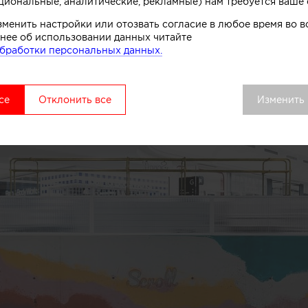
циональные, аналитические, рекламные) нам требуется ваше 
ерский прилавок в магазине мор
зменить настройки или отозвать согласие в любое время во
нее об использовании данных читайте
бработки персональных данных.
се
Отклонить все
Изменить