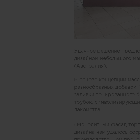
Удачное решение предлож
дизайном небольшого ма
(Австралия).
В основе концепции масс
разнообразных добавок.
заливки тонированного б
трубок, символизирующих
лакомства.
«Монолитный фасад торго
дизайна нам удалось соср
производственном процес