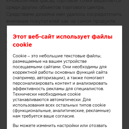
«Монолитный фасад торговой точки выделяется
среди других объектов торгового центра.
Средствами дизайна нам удалось сосредоточить
внимание покупателей как на самом продукте,
так и на производственном процессе, в основе
которого перемешивание слоев фруктов, ягод,
Этот веб-сайт использует файлы
орехов и ароматических добавок», рассказывают
cookie
авторы этого небольшого проекта.
Cookie – это небольшие текстовые файлы,
размещаемые на вашем устройстве
посещаемыми сайтами. Они необходимы для
корректной работы основных функций сайта
(например, авторизации), а также помогают
персонализировать контент и анализировать
эффективность рекламы для специалистов.
Технически необходимые cookie
устанавливаются автоматически. Для
использования всех остальных типов cookie
(функциональные, аналитические, рекламные)
нам требуется ваше согласие.
Вы можете изменить настройки или отозвать