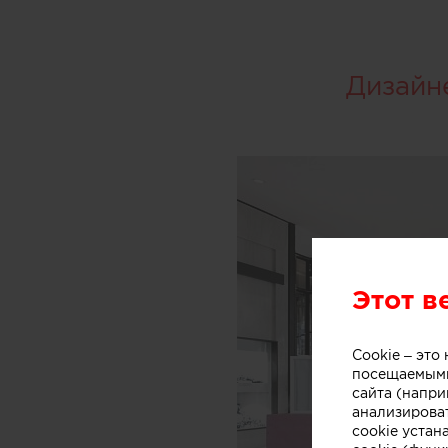
Дизайн
Этот в
Cookie – эт
посещаемыми
сайта (напри
анализирова
cookie устан