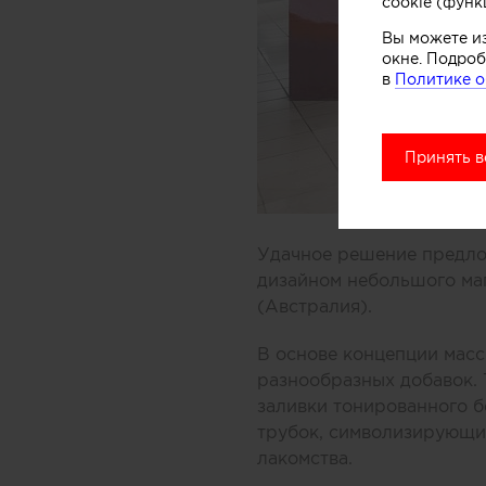
cookie (функ
Вы можете и
окне. Подроб
в
Политике о
Принять в
Удачное решение предлож
дизайном небольшого ма
(Австралия).
В основе концепции масс
разнообразных добавок.
заливки тонированного б
трубок, символизирующих
лакомства.