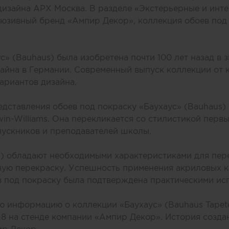
дизайна АРХ Москва. В разделе «Экстерьерные и инт
юзивный бренд «Ампир Декор», коллекция обоев под
с» (Bauhaus) была изобретена почти 100 лет назад в
айна в Германии. Современный выпуск коллекции от 
ариантов дизайна.
едставления обоев под покраску «Баухаус» (Bauhaus)
win-Williams. Она перекликается со стилистикой перв
пускников и преподавателей школы.
s) обладают необходимыми характеристиками для пер
ую перекраску. Успешность применения акриловых кр
в под покраску была подтверждена практическими ис
 информацию о коллекции «Баухаус» (Bauhaus Tapet
8 на стенде компании «Ампир Декор». История созда