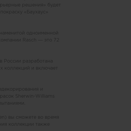
ерьерные решения» будет
 покраску «Баухаус»
 знаменитой одноименной
компании Rasch — это 72
 в России разработана
ых коллекций и включает
едекорирования и
асок Sherwin-Williams
пытаниями.
en) вы сможете во время
ния коллекции также