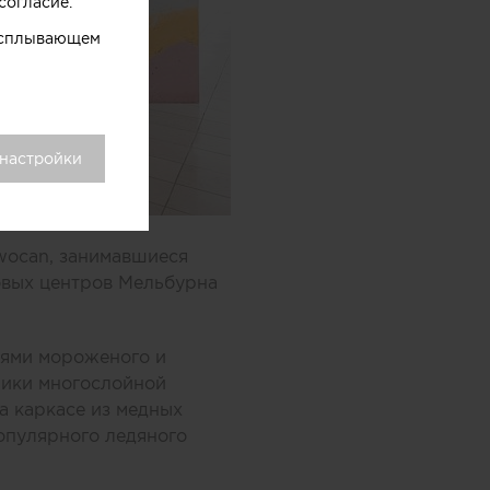
согласие.
 всплывающем
 настройки
wocan, занимавшиеся
овых центров Мельбурна
оями мороженого и
ники многослойной
а каркасе из медных
опулярного ледяного