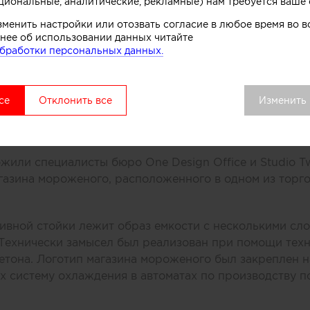
циональные, аналитические, рекламные) нам требуется ваше 
зменить настройки или отозвать согласие в любое время во
нее об использовании данных читайте
бработки персональных данных.
се
Отклонить все
Изменить
или специалисты бюро One Design Office и Studio T
газина мороженого, расположенного в одном из торг
ивной стойки лежит образ емкости с несколькими сл
 Технически замысел был реализован при помощи тех
етона. Логотип магазина мороженого был закреплен н
 систему охлаждения в автоматах по производству п