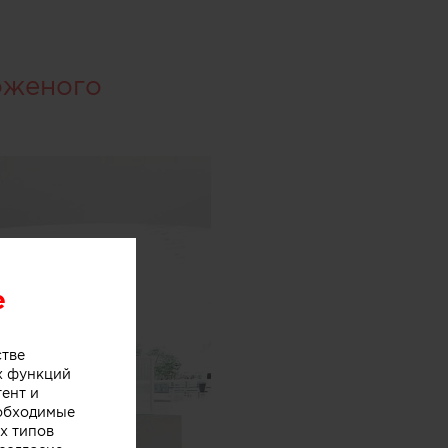
оженого
e
стве
х функций
тент и
еобходимые
х типов