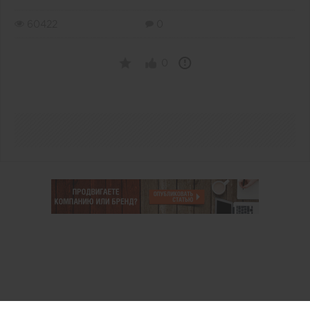
60422
0
0