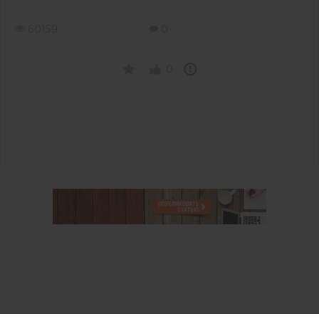
60159
0
0