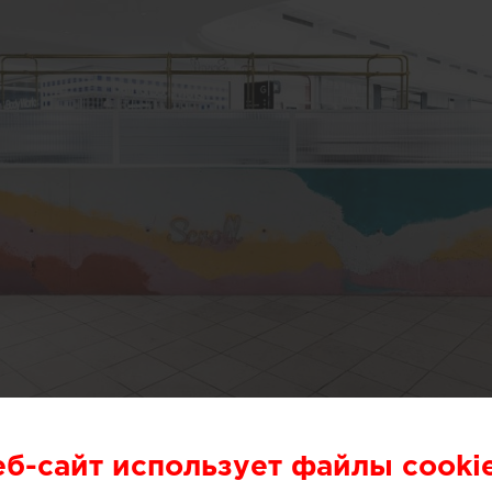
или специалисты бюро One Design Office и Studio T
небольшого магазина мороженого, расположенного в 
еб-сайт использует файлы cooki
рна (Австралия).