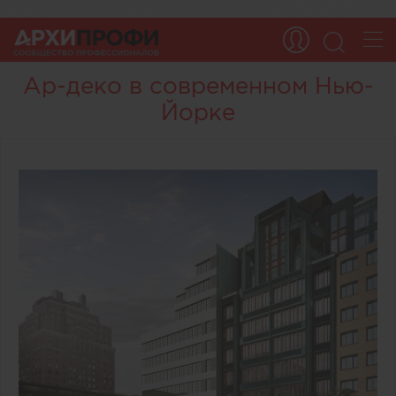
Ар-деко в современном Нью-
Йорке