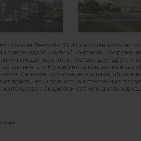
афт города Де-Мойн (США) должен дополнитьс
м офисом одной крупной компании. Сооружение
танием смещенных относительно друг друга «пли
объектами: это Музей Уитни, концертный зал «
кусств. Легкость композиции придают, обилие е
ют практически полностью остекленные фасады
троительства с бюджетом 100 млн. долларов С
ewspaper