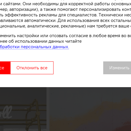
 сайтами. Они необходимы для корректной работы основны
. Технически замысел был реализован при помощи те
мер, авторизации), а также помогают персонализировать кон
нированного бетона. Логотип магазина мороженого б
ть эффективность рекламы для специалистов. Технически н
к, символизирующих систему охлаждения в автоматах
авливаются автоматически. Для использования всех остальны
циональные, аналитические, рекламные) нам требуется ваше 
комства.
зменить настройки или отозвать согласие в любое время во
вой точки выделяется среди других объектов торгово
нее об использовании данных читайте
бработки персональных данных.
удалось сосредоточить внимание покупателей как на 
ом процессе, в основе которого перемешивание слоев 
добавок», рассказывают авторы этого небольшого про
се
Отклонить все
Изменить