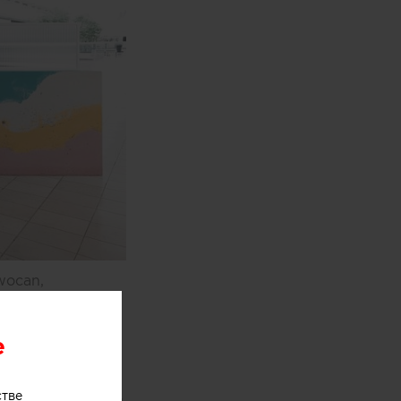
wocan,
одном из
e
стве
оями мороженого