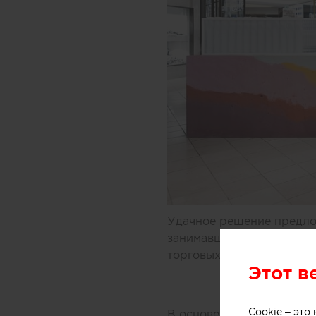
Удачное решение предлож
занимавшиеся дизайном 
торговых центров Мельбу
Этот в
Cookie – эт
В основе концепции масс