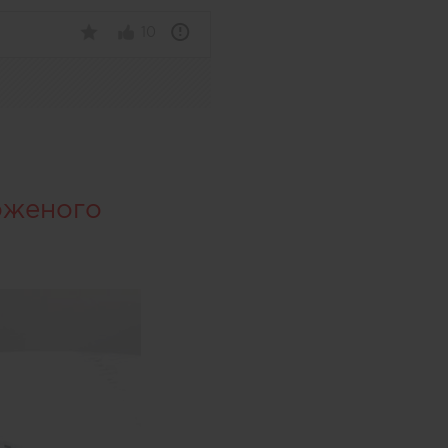
10
оженого