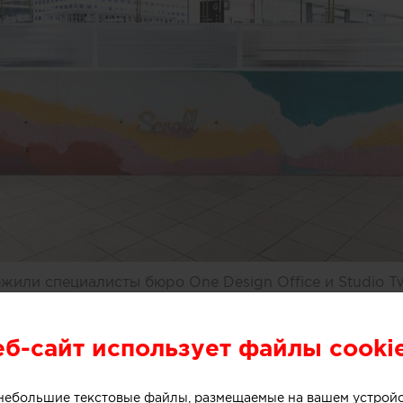
или специалисты бюро One Design Office и Studio T
небольшого магазина мороженого, расположенного в 
рна (Австралия).
еб-сайт использует файлы cooki
о небольшие текстовые файлы, размещаемые на вашем устрой
ивной стойки лежит образ емкости с несколькими сл