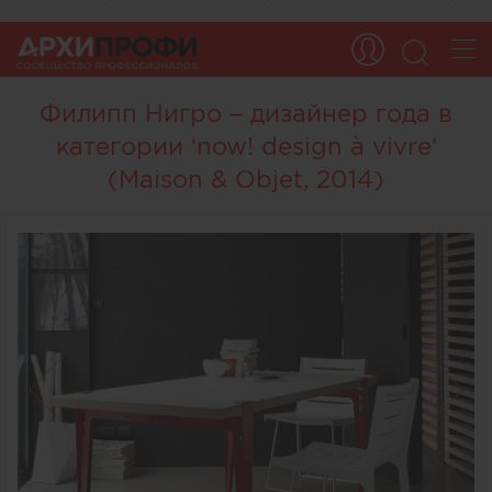
Филипп Нигро – дизайнер года в
категории ‘now! design à vivre’
(Maison & Objet, 2014)