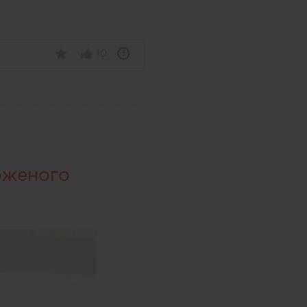
10
оженого