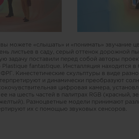
 вы можете «слышать» и «понимать» звучание цв
ень листьев в саду, серый оттенок дорожной п
ую задачу поставили перед собой авторы проек
Plastique fantastique. Инсталляция находится
в ФРГ. Кинестетические скульптуры в виде разн
терпретируют и динамически преобразуют солн
сокочувствительная цифровая камера, установ
 ее на шесть частей в палитрах RGB (красный, з
 желтый). Разноцветные модели принимают раз
ертируют их с помощью звуковых сенсоров.