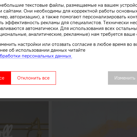
о небольшие текстовые файлы, размещаемые на вашем устрой
 сайтами. Они необходимы для корректной работы основны
ивной стойки лежит образ емкости с несколькими сл
мер, авторизации), а также помогают персонализировать кон
. Технически замысел был реализован при помощи те
ть эффективность рекламы для специалистов. Технически н
нированного бетона. Логотип магазина мороженого б
авливаются автоматически. Для использования всех остальны
циональные, аналитические, рекламные) нам требуется ваше 
к, символизирующих систему охлаждения в автоматах
комства.
зменить настройки или отозвать согласие в любое время во
нее об использовании данных читайте
бработки персональных данных.
вой точки выделяется среди других объектов торгово
удалось сосредоточить внимание покупателей как на 
ом процессе, в основе которого перемешивание слоев 
се
Отклонить все
Изменить
добавок», рассказывают авторы этого небольшого про