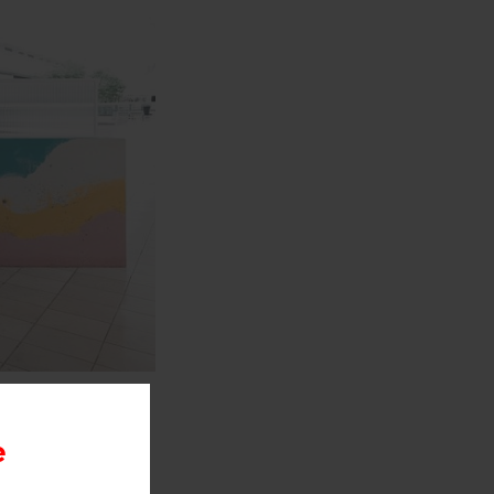
wocan,
одном из
e