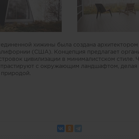
уединенной хижины была создана архитекторо
алифорнии (США). Концепция предлагает орган
стровок цивилизации в минималистском стиле. Ч
нтрастируют с окружающим ландшафтом, делая 
 природой.