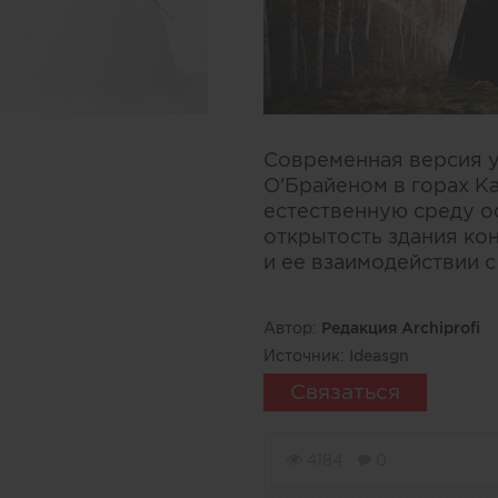
Современная версия 
О'Брайеном в горах К
естественную среду о
открытость здания ко
и ее взаимодействии с
Автор:
Редакция Archiprofi
Источник:
Ideasgn
Связаться
4184
0