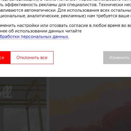
ть эффективность рекламы для специалистов. Технически н
комства.
авливаются автоматически. Для использования всех остальны
циональные, аналитические, рекламные) нам требуется ваше 
вой точки выделяется среди других объектов торгово
зменить настройки или отозвать согласие в любое время во
удалось сосредоточить внимание покупателей как на 
нее об использовании данных читайте
ом процессе, в основе которого перемешивание слоев 
бработки персональных данных.
добавок», рассказывают авторы этого небольшого про
се
Отклонить все
Изменить