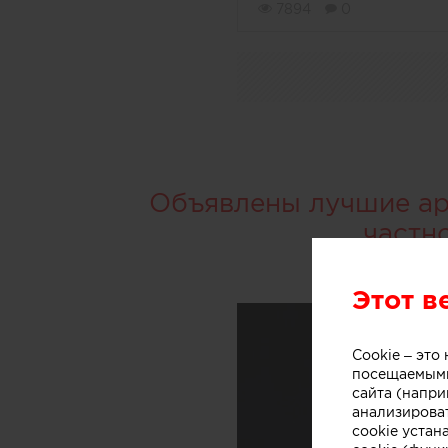
7894
0
Объявлены лучшие арх
частн
Этот в
Cookie – эт
посещаемыми
сайта (напри
анализирова
cookie устан