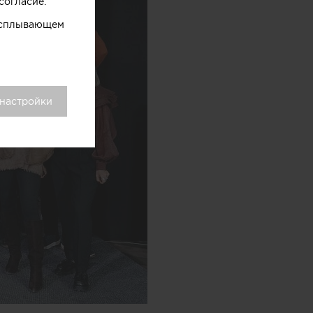
согласие.
 всплывающем
 настройки