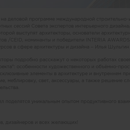
» на деловой программе международной строительно-
тных сессий Совета экспертов интерьерного дизайна
рой выступят архитекторы, основатели архитектурно
тов /CEID, номинанты и победители INTERIA AWARDS,
сов в сфере архитектуры и дизайна – Илья Шульгин
кторы подробно расскажут о некоторых работах свое
екта": особенности художественного и объёмно-про
ксклюзивные элементы в архитектуре и внутреннем пр
е, меблировку, свет, аксессуары, а также решение с
ельства.
лл поделятся уникальным опытом продуктивного взаи
в, дизайнеров и всех желающих!