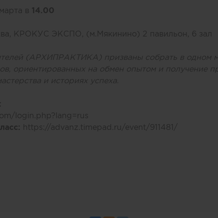
 марта в
14.00
ва, КРОКУС ЭКСПО, (м.Мякинино) 2 павильон, 6 зал
ителей (АРХИПРАКТИКА) призваны собрать в одном 
ров, ориентированных на обмен опытом и получение 
астерства и историях успеха.
:
.com/login.php?lang=rus
класс:
https://advanz.timepad.ru/event/911481/