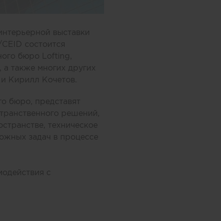
интерьерной выставки
/CEID состоится
го бюро Lofting,
 а также многих других
 и Кирилл Кочетов.
го бюро, представят
странственного решений,
остранстве, техническое
ложных задач в процессе
модействия с