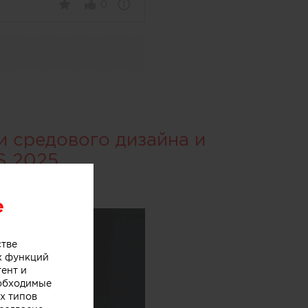
0
и средового дизайна и
S 2025
e
стве
х функций
тент и
еобходимые
х типов