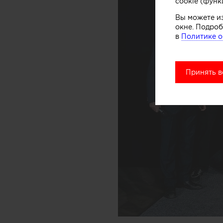
cookie (функ
Вы можете и
окне. Подроб
в
Политике о
Принять в