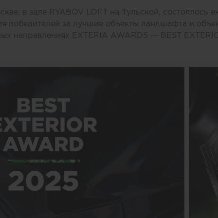
оскве, в зале RYABOV LOFT на Тульской, состоялось 
я победителей за лучшие объекты ландшафта и объе
сных направлениях EXTERIA AWARDS — BEST EXTER