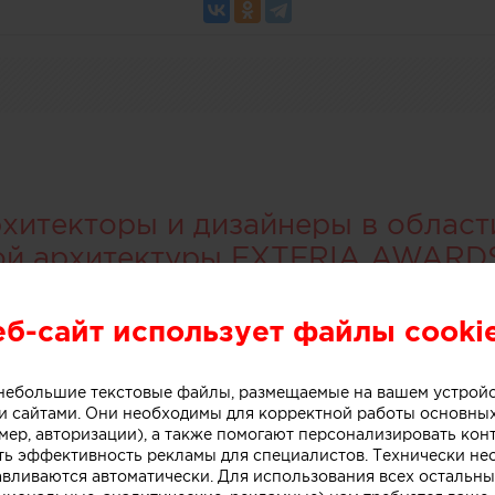
итекторы и дизайнеры в област
ой архитектуры EXTERIA AWARD
еб-сайт использует файлы cooki
о небольшие текстовые файлы, размещаемые на вашем устрой
 сайтами. Они необходимы для корректной работы основны
мер, авторизации), а также помогают персонализировать кон
ть эффективность рекламы для специалистов. Технически н
авливаются автоматически. Для использования всех остальны