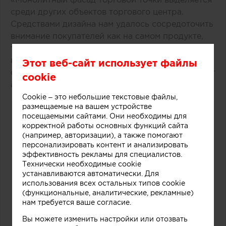
среди других объектов торгового центра.
Средствами дизайна нам удалось сосредоточить
внимание покупателей как на самом продукте,
так и на производственном процессе, в основе
которого перемешивание слоев фруктов, ягод,
Этот веб-сайт использует файлы
орехов и ароматических добавок», рассказывают
cookie
авторы этого небольшого проекта.
Cookie – это небольшие текстовые файлы,
размещаемые на вашем устройстве
посещаемыми сайтами. Они необходимы для
корректной работы основных функций сайта
(например, авторизации), а также помогают
персонализировать контент и анализировать
эффективность рекламы для специалистов.
Технически необходимые cookie
устанавливаются автоматически. Для
использования всех остальных типов cookie
(функциональные, аналитические, рекламные)
нам требуется ваше согласие.
Вы можете изменить настройки или отозвать