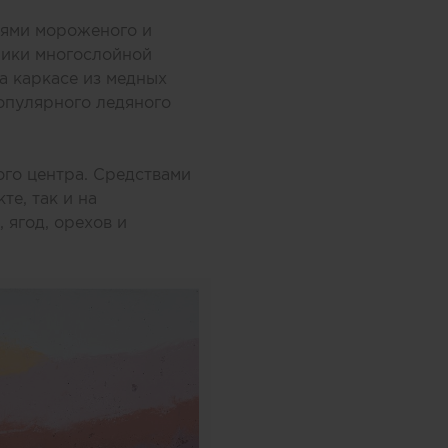
оями мороженого и
ники многослойной
а каркасе из медных
опулярного ледяного
ого центра. Средствами
те, так и на
 ягод, орехов и