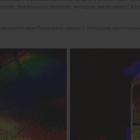
призм, вырезанных лазером, которые окрашивают в р
изуального преображения среды с помощью простейши