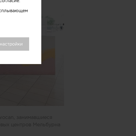
согласие.
 всплывающем
 настройки
wocan, занимавшиеся
овых центров Мельбурна