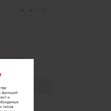
10
оженого
e
стве
х функций
тент и
еобходимые
х типов