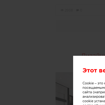
2938
0
Дизайн
Этот в
Cookie – эт
посещаемыми
сайта (напри
анализирова
cookie устан