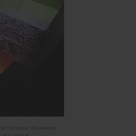
ком Питером Эрскиным
ь его идеи в