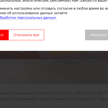
циональные, аналитические, рекламные) нам требуется ваше 
зменить настройки или отозвать согласие в любое время во
нее об использовании данных читайте
бработки персональных данных.
се
Отклонить все
Изменить
или специалисты бюро One Design Office и Studio T
газина мороженого, расположенного в одном из торг