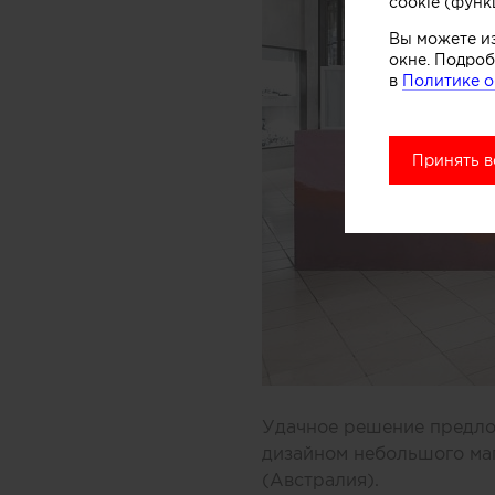
cookie (функ
Вы можете и
окне. Подроб
в
Политике о
Принять в
Удачное решение предлож
дизайном небольшого ма
(Австралия).