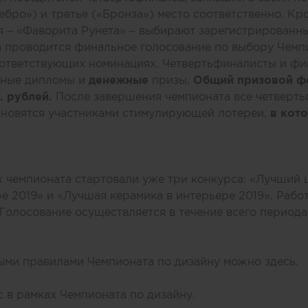
ебро») и третье («Бронза») место соответственно. Кр
я – «Фаворита Рунета» – выбирают зарегистрированны
 проводится финальное голосование по выбору Чемпи
оответствующих номинациях. Четвертьфиналисты и ф
тные дипломы и
денежные
призы.
Общий призовой ф
. рублей.
После завершения чемпионата все четверт
ановятся участниками стимулирующей лотереи,
в кото
ах чемпионата стартовали уже три конкурса:
«Лучший ц
е 2019»
и
«Лучшая керамика в интерьере 2019»
. Рабо
 Голосование осуществляется в течение всего периода
ыми правилами Чемпионата по дизайну можно
здесь
.
рс
в рамках Чемпионата по дизайну.