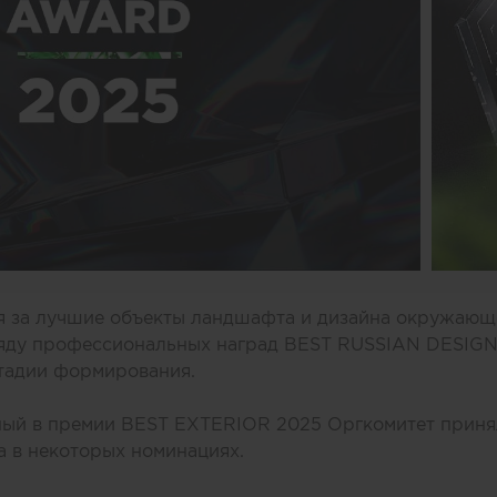
я за лучшие объекты ландшафта и дизайна окружающ
ряду профессиональных наград BEST RUSSIAN DESIG
стадии формирования.
ный в премии BEST EXTERIOR 2025 Оргкомитет приня
 в некоторых номинациях.