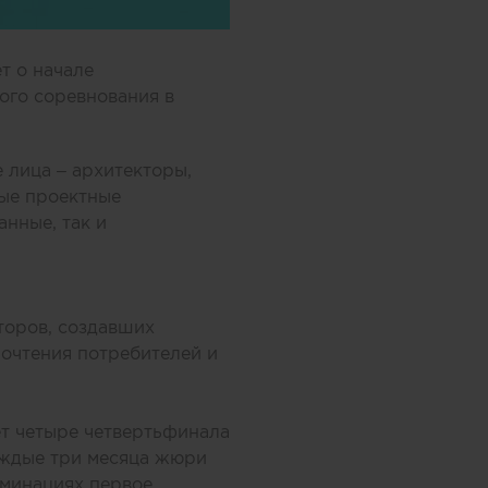
т о начале
ого соревнования в
е лица – архитекторы,
ные проектные
анные, так и
торов, создавших
очтения потребителей и
ает четыре четвертьфинала
Каждые три месяца жюри
оминациях первое