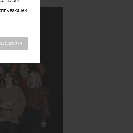
согласие.
 всплывающем
 настройки