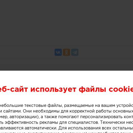
еб-сайт использует файлы cooki
о небольшие текстовые файлы, размещаемые на вашем устрой
итекторы и дизайнеры в област
 сайтами. Они необходимы для корректной работы основны
мер, авторизации), а также помогают персонализировать кон
ой архитектуры EXTERIA AWARD
ть эффективность рекламы для специалистов. Технически н
авливаются автоматически. Для использования всех остальны