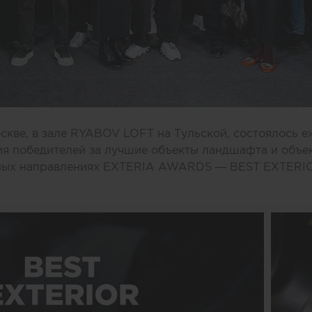
оскве, в зале RYABOV LOFT на Тульской, состоялось 
я победителей за лучшие объекты ландшафта и объе
сных направлениях EXTERIA AWARDS — BEST EXTER