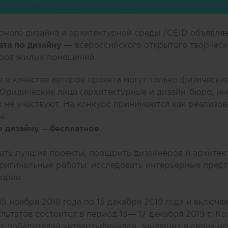
рного дизайна и архитектурной среды /CEID объявляе
та по дизайну
— всероссийского открытого творческ
еров жилых помещений.
 в качестве авторов проекта могут только физически
Юридические лица (архитектурные и дизайн-бюро, и
х не участвуют. На конкурс принимаются как реализов
ы.
о дизайну —бесплатное.
ать лучшие проекты, поощрить дизайнеров и архитек
ригинальные работы; исследовать интерьерные предп
ории.
5 ноября 2018 года по 15 декабря 2019 года и включ
льтатов состоится в период 13— 17 декабря 2019 г. 
х победителей четвертьфиналов, занявших в своих н