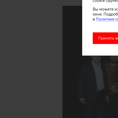
cookie (функ
Вы можете и
окне. Подроб
в
Политике о
Принять в