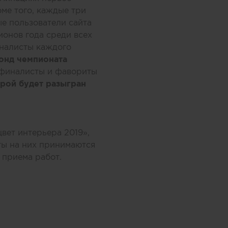
оме того, каждые три
е пользователи сайта
онов года среди всех
иналисты каждого
онд чемпионата
ьфиналисты и фавориты
рой будет разыгран
вет интерьера 2019»
,
ты на них принимаются
 приема работ.