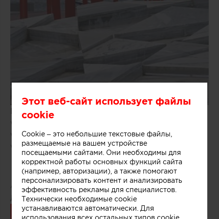
Этот веб-сайт использует файлы
Источники фото:
cookie
www.mochaloff.ru
Cookie – это небольшие текстовые файлы,
www.wowhaus.ru
размещаемые на вашем устройстве
www.dezeen.com
посещаемыми сайтами. Они необходимы для
корректной работы основных функций сайта
(например, авторизации), а также помогают
персонализировать контент и анализировать
Автор:
Редакция Archiprofi
эффективность рекламы для специалистов.
Дата публикации:
16.07.2014
Технически необходимые cookie
устанавливаются автоматически. Для
Связаться
использования всех остальных типов cookie