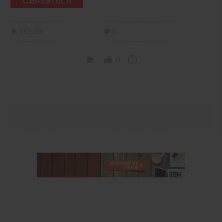
Связаться
60539
0
0