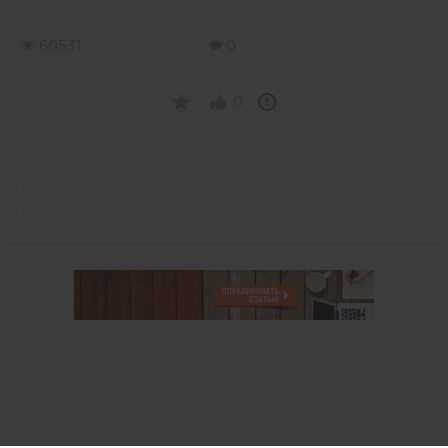
60531
0
0