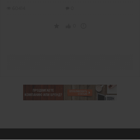
60414
0
0