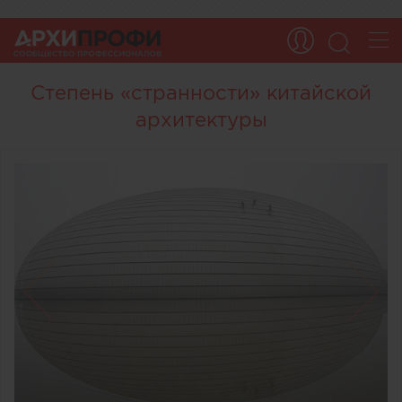
Степень «странности» китайской
архитектуры