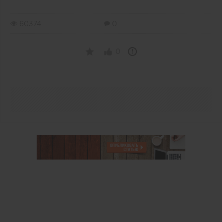
60374
0
0