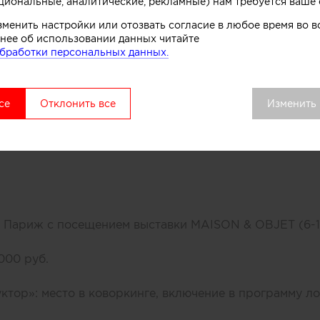
циональные, аналитические, рекламные) нам требуется ваше 
 - гармония»
зменить настройки или отозвать согласие в любое время во
нее об использовании данных читайте
бработки персональных данных.
19
се
Отклонить все
Изменить
9
ь 2019
в Париж с посещением выставки MAISON & OBJET (6-1
000 руб.
ктор»: место в коворкинге, включение в программу ло