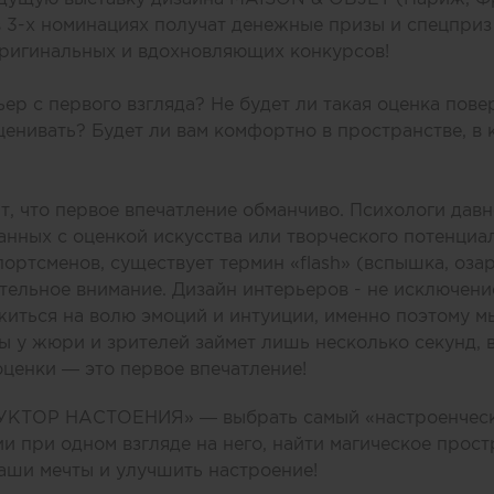
в 3-х номинациях получат денежные призы и спецприз
оригинальных и вдохновляющих конкурсов!
ер с первого взгляда? Не будет ли такая оценка пов
оценивать? Будет ли вам комфортно в пространстве, в
ит, что первое впечатление обманчиво. Психологи давн
язанных с оценкой искусства или творческого потенци
ортсменов, существует термин «flash» (вспышка, озар
ельное внимание. Дизайн интерьеров - не исключение
ться на волю эмоций и интуиции, именно поэтому мы 
ы у жюри и зрителей займет лишь несколько секунд, 
ценки — это первое впечатление!
УКТОР НАСТОЕНИЯ» — выбрать самый «настроенческ
и при одном взгляде на него, найти магическое прост
наши мечты и улучшить настроение!