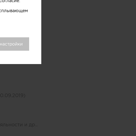
согласие.
 всплывающем
 настройки
0.09.2019)
яльности и др..