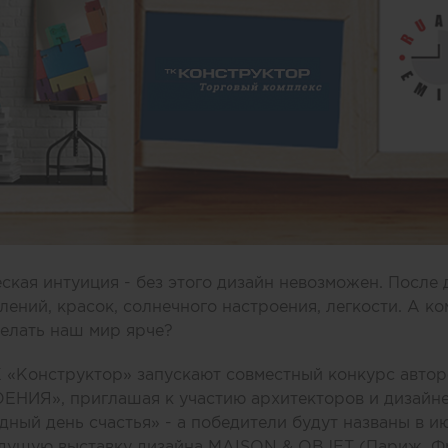
еская интуиция - без этого дизайн невозможен. После
лений, красок, солнечного настроения, легкости. А ко
делать наш мир ярче?
«Конструктор» запускают совместный конкурс автор
Я», приглашая к участию архитекторов и дизайнер
ный день счастья» - а победители будут названы в ию
дущую выставку дизайна MAISON & OBJET (Париж, Фра