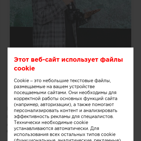
Этот веб-сайт использует файлы
cookie
Cookie – это небольшие текстовые файлы,
размещаемые на вашем устройстве
посещаемыми сайтами. Они необходимы для
корректной работы основных функций сайта
(например, авторизации), а также помогают
Победитель: проект «Бухта маленького
персонализировать контент и анализировать
капитана»
эффективность рекламы для специалистов.
Технически необходимые cookie
Анастасия Топоева, Александр
устанавливаются автоматически. Для
Салько
(«AT_архитектура дизайн»)
использования всех остальных типов cookie
(функциональные, аналитические, рекламные)