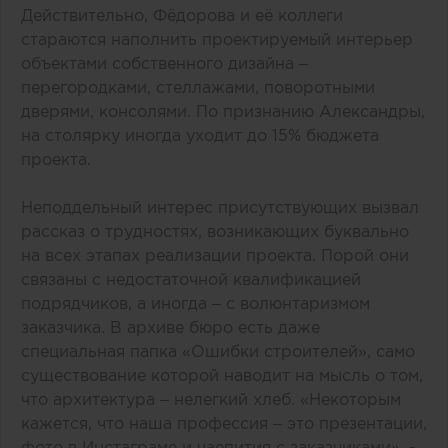
Действительно, Фёдорова и её коллеги
стараются наполнить проектируемый интерьер
объектами собственного дизайна –
перегородками, стеллажами, поворотными
дверями, консолями. По признанию Александры,
на столярку иногда уходит до 15% бюджета
проекта.
Неподдельный интерес присутствующих вызвал
рассказ о трудностях, возникающих буквально
на всех этапах реализации проекта. Порой они
связаны с недостаточной квалификацией
подрядчиков, а иногда – с волюнтаризмом
заказчика. В архиве бюро есть даже
специальная папка «Ошибки строителей», само
существование которой наводит на мысль о том,
что архитектура – нелегкий хлеб. «Некоторым
кажется, что наша профессия – это презентации,
фото в Инстаграме и чаепития с заказчиками», -